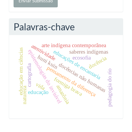
Enviar Submissão
Submissão
Palavras-chave
arte indígena contemporânea
atentividade
educação em ciências
epistemologias do invisível
educações de encantaria
saberes indígenas
huni kuin
ecosofia
docência
docências não humanas
cartografia
pensamento da diferença
pedagogia do rio
formiga brava
vida
amazônia
natureza
educação