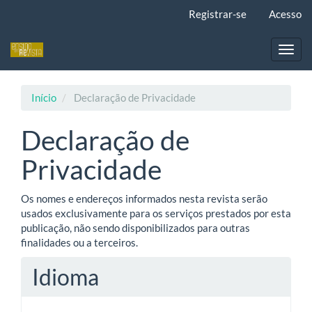
Navegação
Registrar-se
Acesso
Principal
Conteúdo
principal
Toggl
Barra
navig
Lateral
Início
Declaração de Privacidade
Declaração de
Privacidade
Os nomes e endereços informados nesta revista serão
usados exclusivamente para os serviços prestados por esta
publicação, não sendo disponibilizados para outras
finalidades ou a terceiros.
Idioma