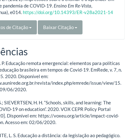
e pandemia de COVID-19.
Ensino Em Re-Vista
,
nua), e014.
https://doi.org/10.14393/ER-v28a2021-14
os de Citação
Baixar Citação
ências
P. Educação remota emergencial: elementos para políticas
 educação brasileira em tempos de Covid-19. EmRede, v. 7, n.
75. 2020. Disponível em:
.aunirede.org.br/revista/index.php/emrede/issue/view/15.
 09/06/2020.
; SIEVERTSEN, H. H. “Schools, skills, and learning: The
OVID-19 on education”. 2020. VOX CEPR Policy Portal
]. Disponível em: https://voxeu.org/article/impact-covid-
on. Acesso em: 02/06/2020.
ITE, L. S. Educação a distância: da legislação ao pedagógico.