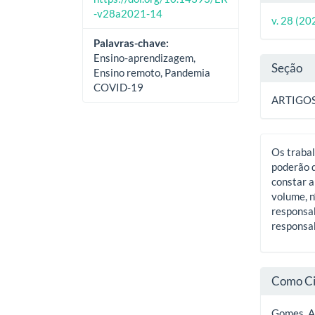
do
-v28a2021-14
v. 28 (20
artig
Palavras-chave:
Ensino-aprendizagem,
Seção
Ensino remoto, Pandemia
COVID-19
ARTIGO
Os trabal
poderão d
constar a
volume, n
responsab
responsab
Como Ci
Gomes, A.