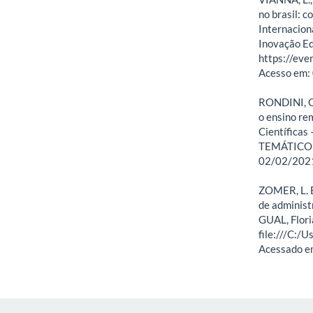
no brasil: c
Internacion
Inovação Edu
https://eve
Acesso em:
RONDINI, C.
o ensino re
Científicas
TEMÁTICO -
02/02/202
ZOMER, L. B
de administ
GUAL, Floria
file:///C:
Acessado e