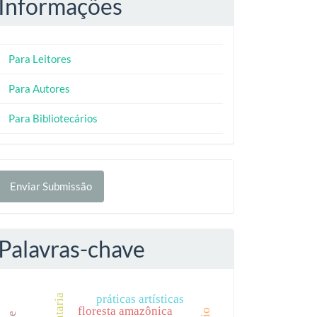
Informações
Para Leitores
Para Autores
Para Bibliotecários
nviar
Enviar Submissão
ubmissão
Palavras-chave
práticas artísticas
floresta amazônica