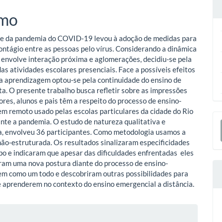
o
mo
ipal
de da pandemia do COVID-19 levou à adoção de medidas para
contágio entre as pessoas pelo vírus. Considerando a dinâmica
e envolve interação próxima e aglomerações, decidiu-se pela
as atividades escolares presenciais. Face a possíveis efeitos
a aprendizagem optou-se pela continuidade do ensino de
a. O presente trabalho busca refletir sobre as impressões
ores, alunos e pais têm a respeito do processo de ensino-
m remoto usado pelas escolas particulares da cidade do Rio
E
ante a pandemia. O estudo de natureza qualitativa e
a, envolveu 36 participantes. Como metodologia usamos a
S
não-estruturada. Os resultados sinalizaram especificidades
po e indicaram que apesar das dificuldades enfrentadas eles
am uma nova postura diante do processo de ensino-
m como um todo e descobriram outras possibilidades para
 aprenderem no contexto do ensino emergencial a distância.
lhes