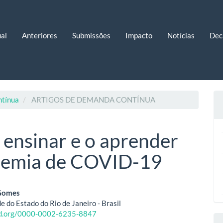
al
Anteriores
Submissões
Impacto
Notícias
Dec
ntínua
ARTIGOS DE DEMANDA CONTÍNUA
 ensinar e o aprender
demia de COVID-19
eúdo
 Gomes
e do Estado do Rio de Janeiro - Brasil
cid.org/0000-0002-6235-8847