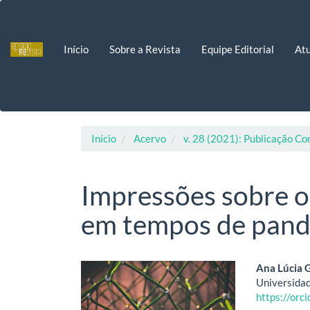
Navegação
Principal
Conteúdo
Início
Sobre a Revista
Equipe Editorial
Atu
principal
Barra
Lateral
Início
Acervo
v. 28 (2021): Publicação Co
Impressões sobre o
em tempos de pan
Barra
Cont
Ana Lúcia
Universidad
lateral
do
https://or