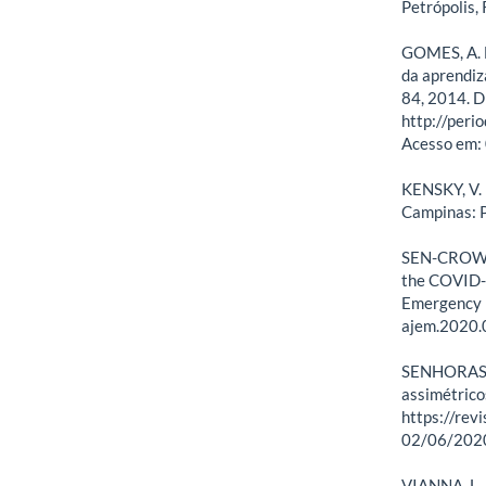
Petrópolis,
GOMES, A. L
da aprendiz
84, 2014. D
http://peri
Acesso em:
KENSKY, V. 
Campinas: P
SEN-CROWE,
the COVID-1
Emergency M
ajem.2020.
SENHORAS, E
assimétrico
https://rev
02/06/202
VIANNA, L.,