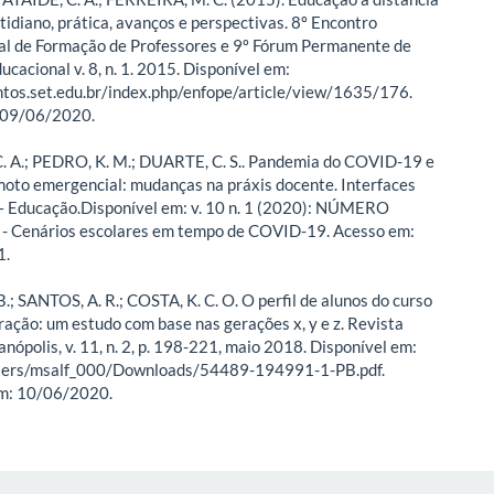
otidiano, prática, avanços e perspectivas. 8º Encontro
al de Formação de Professores e 9º Fórum Permanente de
cacional v. 8, n. 1. 2015. Disponível em:
ntos.set.edu.br/index.php/enfope/article/view/1635/176.
 09/06/2020.
 A.; PEDRO, K. M.; DUARTE, C. S.. Pandemia do COVID-19 e
moto emergencial: mudanças na práxis docente. Interfaces
 – Educação.Disponível em: v. 10 n. 1 (2020): NÚMERO
 Cenários escolares em tempo de COVID-19. Acesso em:
1.
.; SANTOS, A. R.; COSTA, K. C. O. O perfil de alunos do curso
ração: um estudo com base nas gerações x, y e z. Revista
nópolis, v. 11, n. 2, p. 198-221, maio 2018. Disponível em:
/Users/msalf_000/Downloads/54489-194991-1-PB.pdf.
m: 10/06/2020.