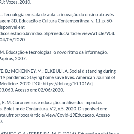
 RJ: Vozes, 2010.
. Tecnologia em sala de aula: a inovação do ensino através
agem 3D. Educação e Cultura Contemporânea, v. 11, p. 60-
isponível em:
odicos.estacio.br/index.php/reeduc/article/viewArticle/908.
 04/06/2020.
M. Educação e tecnologias: o novo ritmo da informação.
apirus, 2007.
 B.; MCKENNEY, M.; ELKBULI, A. Social distancing during
9 pandemic: Staying home save lives. American Journal of
edicine. 2020. DOI: https://doi.org/10.1016/j.
03.063. Acesso em: 02/06/2020.
. M. Coronavírus e educação: análise dos impactos
s. Boletim de Conjuntura. V.2, n.5. 2020. Disponível em:
ista.ufrr.br/boca/article/view/Covid-19Educacao. Acesso
0.
 ATAIDE, C. A.; FERREIRA, M. C. (2015). Educação a distância