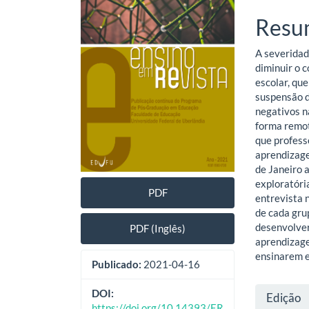
de
artig
Resu
artigos
princ
A severida
diminuir o 
escolar, qu
suspensão d
negativos n
forma remot
que profess
aprendizage
de Janeiro 
exploratóri
PDF
entrevista 
de cada gru
desenvolver
PDF (Inglês)
aprendizage
ensinarem e
Publicado:
2021-04-16
Deta
DOI:
Edição
https://doi.org/10.14393/ER