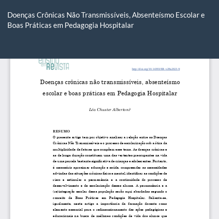
Voltar
aos
Doenças Crônicas Não Transmissíveis, Absenteísmo Escolar e
Detalhes
Boas Práticas em Pedagogia Hospitalar
do
Artigo
Ba
Ba
P