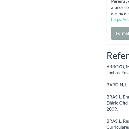
Pereira , 
alunos co
Ensino Em
https://
Format
Refer
ARROYO, M.
sonhos. Em a
BARDIN, L. 
BRASIL. Eme
Diário Ofici
2009.
BRASIL. Res
Curriculare