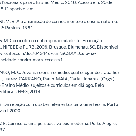
s Nacionais para o Ensino Médio. 2018. Acesso em: 20 de
9. Disponível em:
 M. B. A transmissão do conhecimento e o ensino noturno.
P: Papirus, 1991.
 M. Currículo na contemporaneidade. In: Formação
 UNIFEBE e FURB, 2008, Brusque, Blumenau, SC. Disponível
/livrozilla.com/doc/843446/curr%C3%ADculo-na-
neidade-sandra-mara-corazza1.
 M. C. Jovens no ensino médio: qual o lugar do trabalho?
, Juarez. CARRANO, Paulo. MAIA, Carla Linhares. (Orgs.).
 Ensino Médio: sujeitos e currículos em diálogo. Belo
 Editora UFMG, 2014.
 Da relação com o saber: elementos para uma teoria. Porto
Med, 2000.
. E. Currículo: uma perspectiva pós-moderna. Porto Alegre:
97.