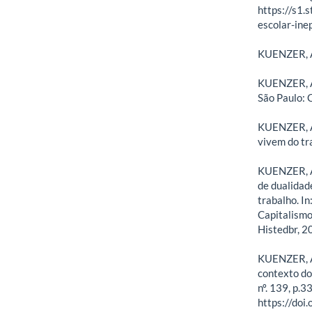
https://s1.
escolar-inep
KUENZER, A.
KUENZER, A.
São Paulo: 
KUENZER, A.
vivem do tr
KUENZER, A.
de dualidad
trabalho. In
Capitalismo
Histedbr, 2
KUENZER, A.
contexto do
nº. 139, p.3
https://do