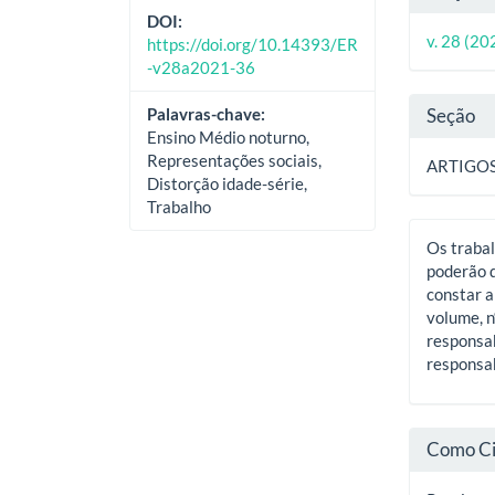
do
DOI:
v. 28 (20
https://doi.org/10.14393/ER
artig
-v28a2021-36
Seção
Palavras-chave:
Ensino Médio noturno,
Representações sociais,
ARTIGO
Distorção idade-série,
Trabalho
Os trabal
poderão d
constar a
volume, n
responsab
responsab
Como Ci