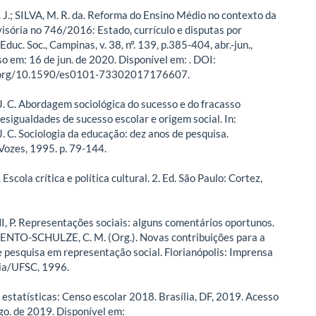
 J.; SILVA, M. R. da. Reforma do Ensino Médio no contexto da
isória no 746/2016: Estado, currículo e disputas por
duc. Soc., Campinas, v. 38, nº. 139, p.385-404, abr.-jun.,
o em: 16 de jun. de 2020. Disponível em:
. DOI:
i.org/10.1590/es0101-73302017176607.
 C. Abordagem sociológica do sucesso e do fracasso
esigualdades de sucesso escolar e origem social. In:
 C. Sociologia da educação: dez anos de pesquisa.
 Vozes, 1995. p. 79-144.
scola crítica e política cultural. 2. Ed. São Paulo: Cortez,
P. Representações sociais: alguns comentários oportunos.
ENTO-SCHULZE, C. M. (Org.). Novas contribuições para a
e pesquisa em representação social. Florianópolis: Imprensa
ia/UFSC, 1996.
 estatísticas: Censo escolar 2018. Brasília, DF, 2019. Acesso
go. de 2019. Disponível em: