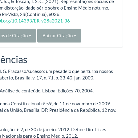
A. S. ., & Toscan, T. S. C. (2021). Representações sociais de
m distorção idade-série sobre o Ensino Médio noturno.
 Re-Vista
,
28
(Contínua), e036.
doi.org/10.14393/ER-v28a2021-36
os de Citação
Baixar Citação
ências
 G. Fracasso/sucesso: um pesadelo que perturba nossos
berto, Brasília, v. 17, n. 71, p. 33-40, jan. 2000.
Análise de conteúdo. Lisboa: Edições 70, 2004.
nda Constitucional nº 59, de 11 de novembro de 2009.
al da União, Brasília, DF: Presidência da República, 12 nov.
olução nº 2, de 30 de janeiro 2012. Define Diretrizes
s Nacionais para o Ensino Médio. 2012.