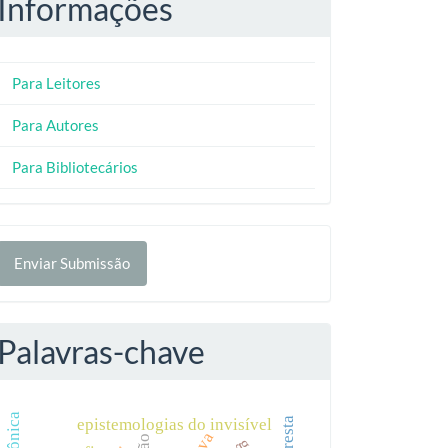
Informações
Para Leitores
Para Autores
Para Bibliotecários
nviar
Enviar Submissão
ubmissão
Palavras-chave
epistemologias do invisível