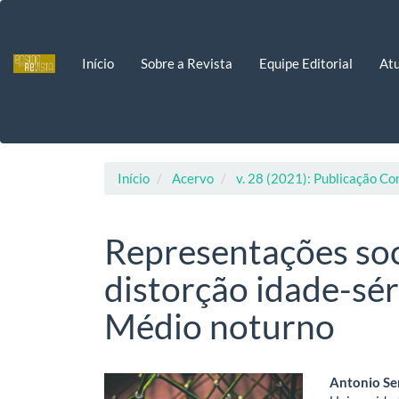
Navegação
Principal
Conteúdo
Início
Sobre a Revista
Equipe Editorial
Atu
principal
Barra
Lateral
Início
Acervo
v. 28 (2021): Publicação Co
Representações soc
distorção idade-sér
Médio noturno
Barra
Cont
Antonio Se