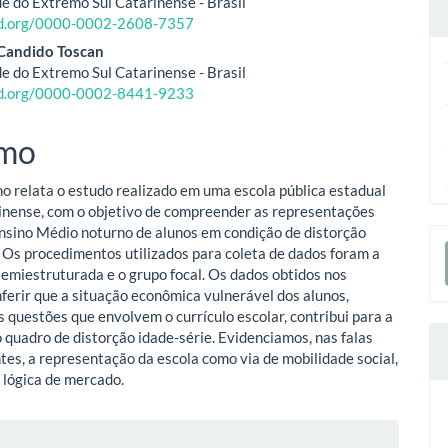
e do Extremo Sul Catarinense - Brasil
cid.org/0000-0002-2608-7357
o
 Candido Toscan
e do Extremo Sul Catarinense - Brasil
ipal
cid.org/0000-0002-8441-9233
mo
ho relata o estudo realizado em uma escola pública estadual
rinense, com o objetivo de compreender as representações
Ensino Médio noturno de alunos em condição de distorção
E
. Os procedimentos utilizados para coleta de dados foram a
S
semiestruturada e o grupo focal. Os dados obtidos nos
nferir que a situação econômica vulnerável dos alunos,
s questões que envolvem o currículo escolar, contribui para a
 quadro de distorção idade-série. Evidenciamos, nas falas
tes, a representação da escola como via de mobilidade social,
 lógica de mercado.
lhes