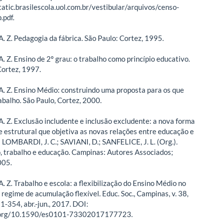
static.brasilescola.uol.com.br/vestibular/arquivos/censo-
.pdf.
 Z. Pedagogia da fábrica. São Paulo: Cortez, 1995.
 Z. Ensino de 2º grau: o trabalho como princípio educativo.
Cortez, 1997.
 Z. Ensino Médio: construindo uma proposta para os que
abalho. São Paulo, Cortez, 2000.
 Z. Exclusão includente e inclusão excludente: a nova forma
e estrutural que objetiva as novas relações entre educação e
: LOMBARDI, J. C.; SAVIANI, D.; SANFELICE, J. L. (Org.).
, trabalho e educação. Campinas: Autores Associados;
005.
 Z. Trabalho e escola: a flexibilização do Ensino Médio no
 regime de acumulação flexível. Educ. Soc., Campinas, v. 38,
31-354, abr.-jun., 2017. DOI:
i.org/10.1590/es0101-73302017177723.