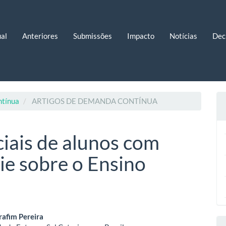
al
Anteriores
Submissões
Impacto
Notícias
Dec
ntínua
ARTIGOS DE DEMANDA CONTÍNUA
iais de alunos com
ie sobre o Ensino
eúdo
rafim Pereira