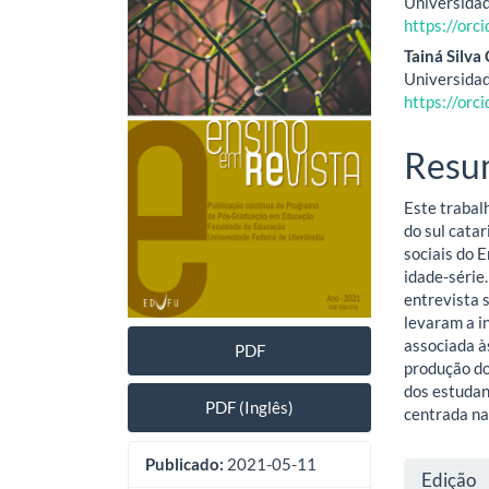
Universidad
lateral
do
https://or
de
artig
Tainá Silva
Universidad
artigos
princ
https://or
Resu
Este trabal
do sul cata
sociais do 
idade-série
entrevista 
levaram a i
associada à
PDF
produção do
dos estudan
PDF (Inglês)
centrada na
Publicado:
2021-05-11
Deta
Edição