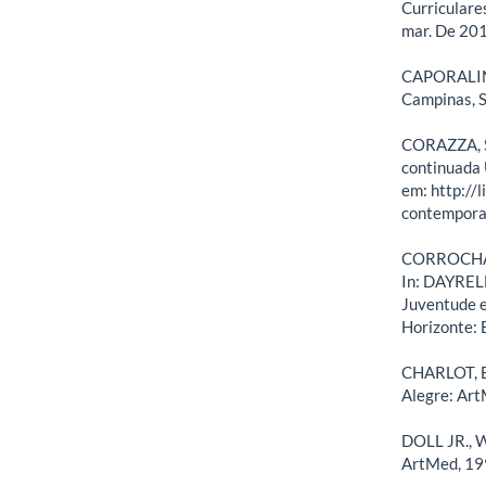
Curriculare
mar. De 201
CAPORALINI,
Campinas, S
CORAZZA, S.
continuada
em: http:/
contempora
CORROCHANO,
In: DAYRELL
Juventude e
Horizonte:
CHARLOT, B.
Alegre: Art
DOLL JR., W
ArtMed, 19