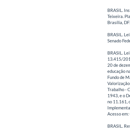
BRASIL. Ins
Teixeira. P
Brasília, DF
BRASIL. Lei
Senado Fede
BRASIL. Lei
13.415/2017
20 de dezem
educação na
Fundo de M
Valorização
Trabalho - 
1943, e o D
no 11.161, d
Implementaç
Acesso em: 
BRASIL. Res