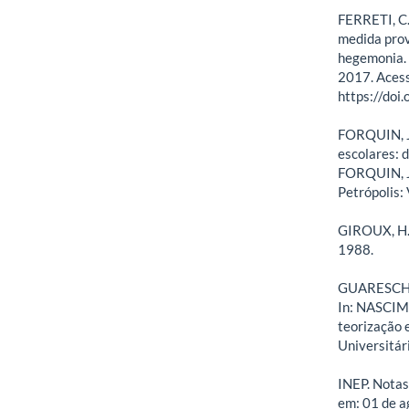
FERRETI, C.
medida prov
hegemonia. E
2017. Acess
https://do
FORQUIN, J.
escolares: d
FORQUIN, J.
Petrópolis:
GIROUX, H. E
1988.
GUARESCHI, 
In: NASCIM
teorização 
Universitár
INEP. Notas
em: 01 de a