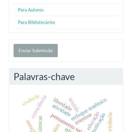
Para Autores
Para Bibliotecários
Enviar
Enviar Submissão
Submissão
Palavras-chave
vivência
consciência
enfoque sistêmico
sentido
liberdade
atividade
educação
interesse
motivação
pensamento teórico-sistêmico
convivência
emoções