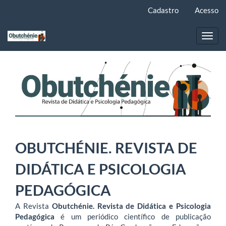
Navegação
Cadastro
Acesso
Principal
Conteúdo
principal
Toggl
Barra
navig
Lateral
OBUTCHÉNIE. REVISTA DE
DIDÁTICA E PSICOLOGIA
PEDAGÓGICA
A Revista
Obutchénie. Revista de Didática e Psicologia
Pedagógica
é um periódico científico de publicação