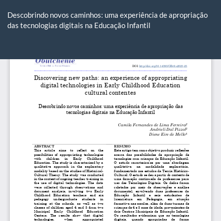
Voltar
aos
Descobrindo novos caminhos: uma experiência de apropriação
Detalhes
das tecnologias digitais na Educação Infantil
do
Artigo
Ba
Ba
P