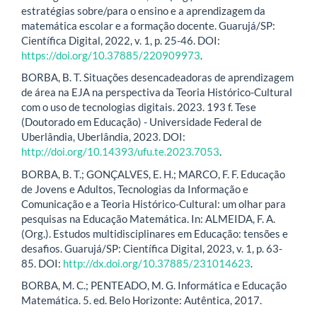
estratégias sobre/para o ensino e a aprendizagem da
matemática escolar e a formação docente. Guarujá/SP:
Científica Digital, 2022, v. 1, p. 25-46. DOI:
https://doi.org/10.37885/220909973
.
BORBA, B. T. Situações desencadeadoras de aprendizagem
de área na EJA na perspectiva da Teoria Histórico-Cultural
com o uso de tecnologias digitais. 2023. 193 f. Tese
(Doutorado em Educação) - Universidade Federal de
Uberlândia, Uberlândia, 2023. DOI:
http://doi.org/10.14393/ufu.te.2023.7053
.
BORBA, B. T.; GONÇALVES, E. H.; MARCO, F. F. Educação
de Jovens e Adultos, Tecnologias da Informação e
Comunicação e a Teoria Histórico-Cultural: um olhar para
pesquisas na Educação Matemática. In: ALMEIDA, F. A.
(Org.). Estudos multidisciplinares em Educação: tensões e
desafios. Guarujá/SP: Científica Digital, 2023, v. 1, p. 63-
85. DOI:
http://dx.doi.org/10.37885/231014623
.
BORBA, M. C.; PENTEADO, M. G. Informática e Educação
Matemática. 5. ed. Belo Horizonte: Autêntica, 2017.