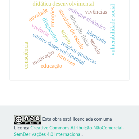
didática desenvolvimental
vulnerabilidade social
enfoque sistêmico
atividade
emoções
atividade de estudo
vivências
educação física
diagnóstico
vivência
sujeito
liberdade
ensino desenvolvimental
sentido
reações químicas
consciência
motivação
interesse
educação
Esta obra está licenciada com uma
Licença
Creative Commons Atribuição-NãoComercial-
SemDerivações 4.0 Internacional
.