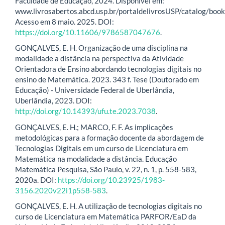
Faculdade de Educação, 2024. Disponível em:
www.livrosabertos.abcd.usp.br/portaldelivrosUSP/catalog/boo
Acesso em 8 maio. 2025. DOI:
https://doi.org/10.11606/9786587047676
.
GONÇALVES, E. H. Organização de uma disciplina na
modalidade a distância na perspectiva da Atividade
Orientadora de Ensino abordando tecnologias digitais no
ensino de Matemática. 2023. 343 f. Tese (Doutorado em
Educação) - Universidade Federal de Uberlândia,
Uberlândia, 2023. DOI:
http://doi.org/10.14393/ufu.te.2023.7038
.
GONÇALVES, E. H.; MARCO, F. F. As implicações
metodológicas para a formação docente da abordagem de
Tecnologias Digitais em um curso de Licenciatura em
Matemática na modalidade a distância. Educação
Matemática Pesquisa, São Paulo, v. 22, n. 1, p. 558-583,
2020a. DOI:
https://doi.org/10.23925/1983-
3156.2020v22i1p558-583
.
GONÇALVES, E. H. A utilização de tecnologias digitais no
curso de Licenciatura em Matemática PARFOR/EaD da