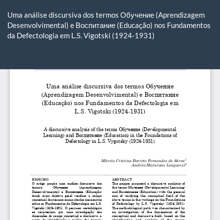
Voltar
aos
Uma análise discursiva dos termos Обучение (Aprendizagem
Detalhes
Desenvolvimental) e Воспитание (Educação) nos Fundamentos
do
da Defectologia em L.S. Vigotski (1924-1931)
Artigo
Ba
Ba
P