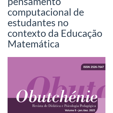
pensamento
computacional de
estudantes no
contexto da Educação
Matemática
Barra
lateral
de
artigos