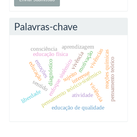
Submissão
Palavras-chave
aprendizagem
consciência
vivências
motivação
reações químicas
vivência
educação física
pensamento teórico
enfoque sistêmico
emoções
diagnóstico
educação
pensamento teórico-sistêmico
interesse
sujeito
sentido
violência
liberdade
atividade
educação de qualidade