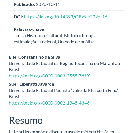
Publicado:
2025-10-11
DOI:
https://doi.org/10.14393/OBv9.e2025-16
Palavras-chave:
Teoria Histórico-Cultural, Método de dupla
estimulação funcional, Unidade de análise
Conteúdo
Eliel Constantino da Silva
Universidade Estadual da Região Tocantina do Maranhão -
do
Brasil
https://orcid.org/0000-0003-3555-791X
artigo
Sueli Liberatti Javaroni
principal
Universidade Estadual Paulista “Júlio de Mesquita Filho” -
Brasil
https://orcid.org/0000-0002-1948-4346
Resumo
Este artigo propõe e discute o uso do método histórico-