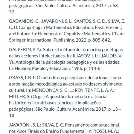
pedagógicas. São Paulo: Cultura Acadêmica, 2017. p. 63-
77.
GADANIDIS, G., JAVARONI, S. L., SANTOS, S. C. D., SILVA, E.
C. D. Computing in Mathematics Education: Past, Present,
and Future. In: Handbook of Cognitive Mathematics. Cham:
Springer International Publishing, 2022. p. 805-842.
GALPERIN, P. Ya. Sobre el método de formación por etapas
de las acciones intelectuales. In: ILIASOV, I. I.; LIAUDIS, V.
Ya. Antología de la psicología pedagógica y de las edades.
La Hebana: Pueblo y Educación, 1986. p. 114-8.
GRASS, I. B. P. O método nas pesquisas educacionais: uma
aproximação metodológica ao estudo do desenvolvimento
cultural. In: MENDONÇA, S. G. L.; PENITENTE, L. A. A.;
MILLER, S. (Orgs.) A questão do método e a teoria
histórico-cultural: bases teóricas e implicações
pedagógicas. São Paulo: Cultura Acadêmica. 2017. p. 13 –
18
JAVARONI, S. L.; SILVA, E. C. Pensamento computacional
nos Anos Finais do Ensino Fundamental. In: ROSSI, M. A.;