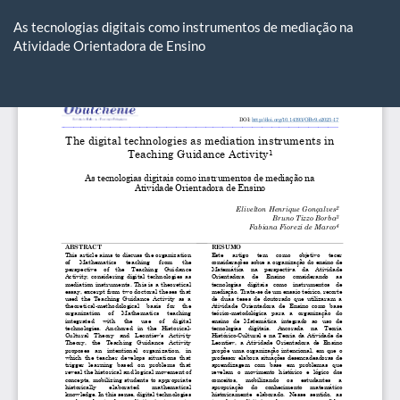
Voltar
aos
As tecnologias digitais como instrumentos de mediação na
Detalhes
Atividade Orientadora de Ensino
do
Artigo
Ba
Ba
P