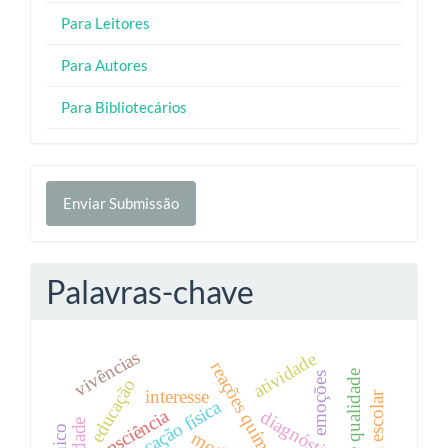
Para Leitores
Para Autores
Para Bibliotecários
Enviar
Enviar Submissão
Submissão
Palavras-chave
vivências
atividade
reações químicas
emoções
educação
interesse
educação física
consciência
diagnóstico