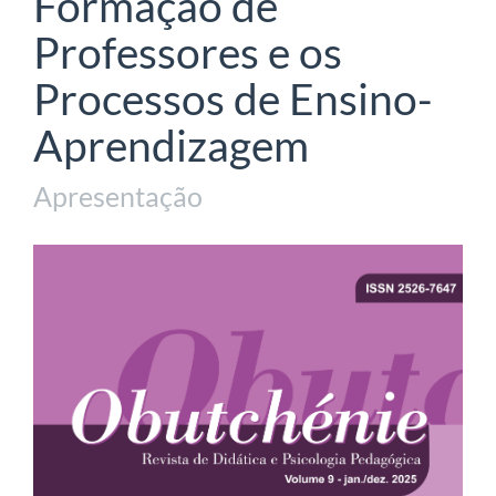
Formação de
Professores e os
Processos de Ensino-
Aprendizagem
Apresentação
Barra
lateral
de
artigos