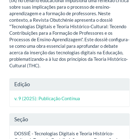
(IA) no cenário educacional impulsiona uma reflexão crítica
sobre suas implicações para o processo de ensino-
aprendizagem e a formação de professores. Neste
contexto, a Revista Obutchénie apresenta o dossiê
"Tecnologias Digitais e Teoria Histórico-Cultural: Tecendo
Contribuições para a Formação de Professores e os
Processos de Ensino-Aprendizagem". Este dossiê configura-
se como uma obra essencial para aprofundar o debate
acerca da inserção das tecnologias digitais na Educação,
problematizando-a à luz dos princípios da Teoria Histórico-
Cultural (THC).
Detalhes
Edição
do
v. 9 (2025): Publicação Contínua
artigo
Seção
DOSSIÊ - Tecnologias Digitais e Teoria Histórico-