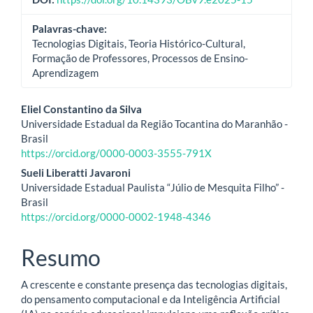
Palavras-chave:
Tecnologias Digitais, Teoria Histórico-Cultural,
Formação de Professores, Processos de Ensino-
Aprendizagem
Conteúdo
Eliel Constantino da Silva
Universidade Estadual da Região Tocantina do Maranhão -
do
Brasil
https://orcid.org/0000-0003-3555-791X
artigo
Sueli Liberatti Javaroni
principal
Universidade Estadual Paulista “Júlio de Mesquita Filho” -
Brasil
https://orcid.org/0000-0002-1948-4346
Resumo
A crescente e constante presença das tecnologias digitais,
do pensamento computacional e da Inteligência Artificial