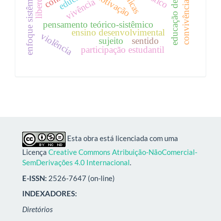
educação de qualidade
convivência escolar
liberdade
enfoque sistêmico
motivação
vivência
pensamento teórico-sistêmico
ensino desenvolvimental
violência
sujeito
sentido
participação estudantil
Esta obra está licenciada com uma
Licença
Creative Commons Atribuição-NãoComercial-
SemDerivações 4.0 Internacional
.
E-ISSN:
2526-7647 (on-line)
INDEXADORES:
Diretórios