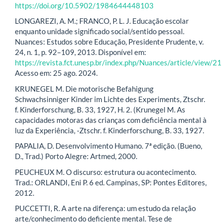
https://doi.org/10.5902/1984644448103
LONGAREZI, A. M.; FRANCO, P. L. J. Educação escolar
enquanto unidade significado social/sentido pessoal.
Nuances: Estudos sobre Educação, Presidente Prudente, v.
24, n. 1, p. 92–109, 2013. Disponível em:
https://revista.fct.unesp.br/index.php/Nuances/article/view/2
Acesso em: 25 ago. 2024.
KRUNEGEL M. Die motorische Befahigung
Schwachsinniger Kinder im Lichte des Experiments, Ztschr.
f. Kinderforschung, B. 33, 1927, H. 2. (Krunegel M. As
capacidades motoras das crianças com deficiência mental à
luz da Experiência, -Ztschr. f. Kinderforschung, B. 33, 1927.
PAPALIA, D. Desenvolvimento Humano. 7ª edição. (Bueno,
D., Trad.) Porto Alegre: Artmed, 2000.
PEUCHEUX M. O discurso: estrutura ou acontecimento.
Trad.: ORLANDI, Eni P. 6 ed. Campinas, SP: Pontes Editores,
2012.
PUCCETTI, R. A arte na diferença: um estudo da relação
arte/conhecimento do deficiente mental. Tese de