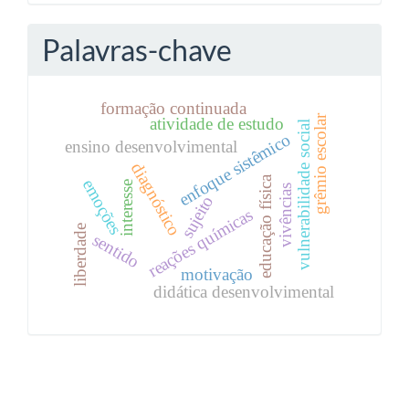
Palavras-chave
formação continuada
grêmio escolar
atividade de estudo
vulnerabilidade social
enfoque sistêmico
ensino desenvolvimental
diagnóstico
educação física
emoções
interesse
vivências
sujeito
reações químicas
liberdade
sentido
motivação
didática desenvolvimental