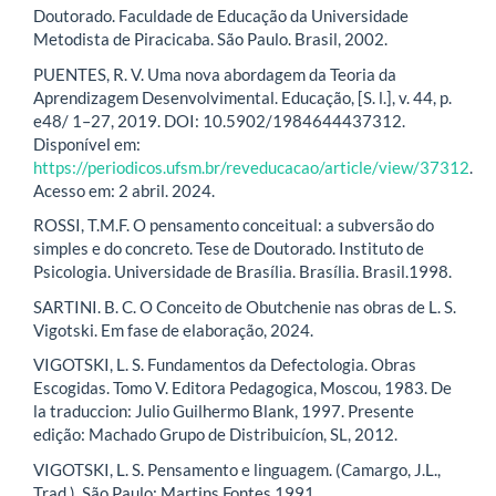
Doutorado. Faculdade de Educação da Universidade
Metodista de Piracicaba. São Paulo. Brasil, 2002.
PUENTES, R. V. Uma nova abordagem da Teoria da
Aprendizagem Desenvolvimental. Educação, [S. l.], v. 44, p.
e48/ 1–27, 2019. DOI: 10.5902/1984644437312.
Disponível em:
https://periodicos.ufsm.br/reveducacao/article/view/37312
.
Acesso em: 2 abril. 2024.
ROSSI, T.M.F. O pensamento conceitual: a subversão do
simples e do concreto. Tese de Doutorado. Instituto de
Psicologia. Universidade de Brasília. Brasília. Brasil.1998.
SARTINI. B. C. O Conceito de Obutchenie nas obras de L. S.
Vigotski. Em fase de elaboração, 2024.
VIGOTSKI, L. S. Fundamentos da Defectologia. Obras
Escogidas. Tomo V. Editora Pedagogica, Moscou, 1983. De
la traduccion: Julio Guilhermo Blank, 1997. Presente
edição: Machado Grupo de Distribuicíon, SL, 2012.
VIGOTSKI, L. S. Pensamento e linguagem. (Camargo, J.L.,
Trad.). São Paulo: Martins Fontes.1991.