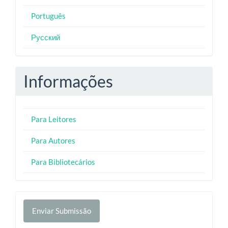
Português
Русский
Informações
Para Leitores
Para Autores
Para Bibliotecários
Enviar
Enviar Submissão
Submissão