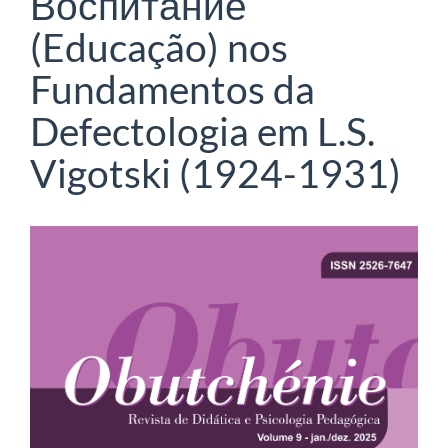
Воспитание
(Educação) nos
Fundamentos da
Defectologia em L.S.
Vigotski (1924-1931)
Barra
lateral
de
artigos