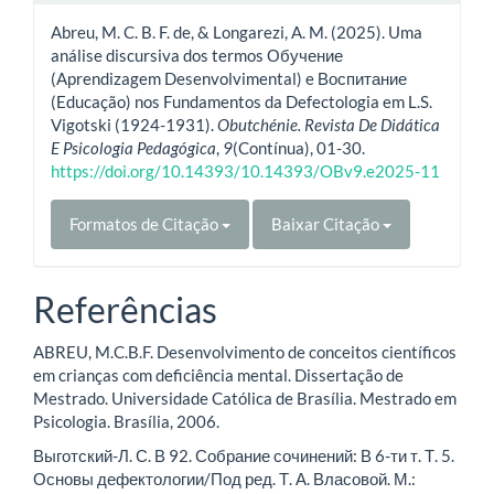
Abreu, M. C. B. F. de, & Longarezi, A. M. (2025). Uma
análise discursiva dos termos Обучение
(Aprendizagem Desenvolvimental) e Воспитание
(Educação) nos Fundamentos da Defectologia em L.S.
Vigotski (1924-1931).
Obutchénie. Revista De Didática
E Psicologia Pedagógica
,
9
(Contínua), 01-30.
https://doi.org/10.14393/10.14393/OBv9.e2025-11
Formatos de Citação
Baixar Citação
Referências
ABREU, M.C.B.F. Desenvolvimento de conceitos científicos
em crianças com deficiência mental. Dissertação de
Mestrado. Universidade Católica de Brasília. Mestrado em
Psicologia. Brasília, 2006.
Выготский-Л. С. В 92. Собрание сочинений: В 6-ти т. Т. 5.
Основы дефектологии/Под ред. Т. А. Власовой. М.: