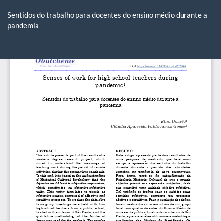
Voltar
aos
Sentidos do trabalho para docentes do ensino médio durante a
Detalhes
pandemia
do
Artigo
Ba
Ba
P