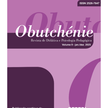
lateral
de
artigos