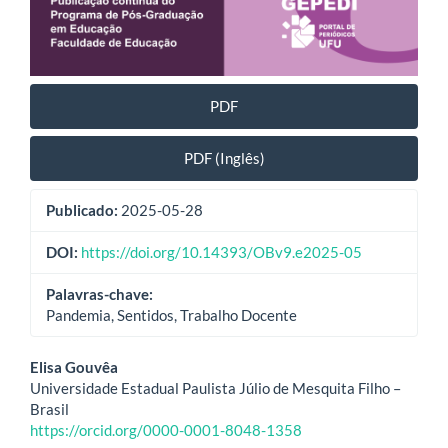
PDF
PDF (Inglês)
Publicado:
2025-05-28
DOI:
https://doi.org/10.14393/OBv9.e2025-05
Palavras-chave:
Pandemia, Sentidos, Trabalho Docente
Conteúdo
Elisa Gouvêa
Universidade Estadual Paulista Júlio de Mesquita Filho –
do
Brasil
https://orcid.org/0000-0001-8048-1358
artigo