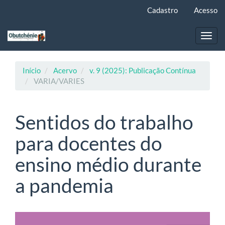
Navegação
Cadastro
Acesso
Principal
Conteúdo
principal
Toggl
Barra
navig
Lateral
Início
Acervo
v. 9 (2025): Publicação Contínua
VARIA/VARIES
Sentidos do trabalho
para docentes do
ensino médio durante
a pandemia
Barra