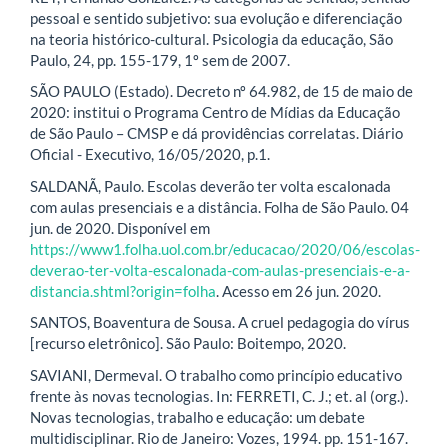
pessoal e sentido subjetivo: sua evolução e diferenciação
na teoria histórico-cultural. Psicologia da educação, São
Paulo, 24, pp. 155-179, 1º sem de 2007.
SÃO PAULO (Estado). Decreto nº 64.982, de 15 de maio de
2020: institui o Programa Centro de Mídias da Educação
de São Paulo – CMSP e dá providências correlatas. Diário
Oficial - Executivo, 16/05/2020, p.1.
SALDANÃ, Paulo. Escolas deverão ter volta escalonada
com aulas presenciais e a distância. Folha de São Paulo. 04
jun. de 2020. Disponível em
https://www1.folha.uol.com.br/educacao/2020/06/escolas-
deverao-ter-volta-escalonada-com-aulas-presenciais-e-a-
distancia.shtml?origin=folha
. Acesso em 26 jun. 2020.
SANTOS, Boaventura de Sousa. A cruel pedagogia do vírus
[recurso eletrônico]. São Paulo: Boitempo, 2020.
SAVIANI, Dermeval. O trabalho como princípio educativo
frente às novas tecnologias. In: FERRETI, C. J.; et. al (org.).
Novas tecnologias, trabalho e educação: um debate
multidisciplinar. Rio de Janeiro: Vozes, 1994. pp. 151-167.