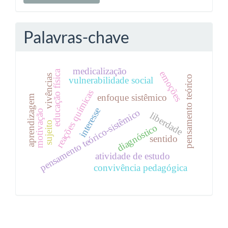
Palavras-chave
medicalização
educação física
emoções
vivências
pensamento teórico
vulnerabilidade social
reações químicas
enfoque sistêmico
aprendizagem
interesse
pensamento teórico-sistêmico
motivação
liberdade
sujeito
diagnóstico
sentido
atividade de estudo
convivência pedagógica