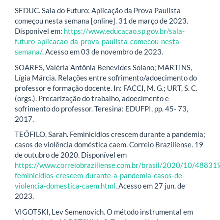
SEDUC. Sala do Futuro: Aplicação da Prova Paulista
começou nesta semana [online]. 31 de março de 2023.
Disponível em:
https://www.educacao.sp.gov.br/sala-
futuro-aplicacao-da-prova-paulista-comecou-nesta-
semana/
. Acesso em 03 de novembro de 2023.
SOARES, Valéria Antônia Benevides Solano; MARTINS,
Lígia Márcia. Relações entre sofrimento/adoecimento do
professor e formação docente. In: FACCI, M. G.; URT, S. C.
(orgs.). Precarização do trabalho, adoecimento e
sofrimento do professor. Teresina: EDUFPI, pp. 45- 73,
2017.
TEÓFILO, Sarah. Feminicídios crescem durante a pandemia;
casos de violência doméstica caem. Correio Braziliense. 19
de outubro de 2020. Disponível em
https://www.correiobraziliense.com.br/brasil/2020/10/48831
feminicidios-crescem-durante-a-pandemia-casos-de-
violencia-domestica-caem.html
. Acesso em 27 jun. de
2023.
VIGOTSKI, Lev Semenovich. O método instrumental em