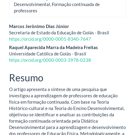
Desenvolvimental, Formação continuada de
professores
Conteúdo
Marcos Jerônimo Dias Júnior
Secretaria de Estado da Educação de Goiás - Brasil
do
https://orcid.org/0000-0001-8340-7647
artigo
Raquel Aparecida Marra da Madeira Freitas
Universidade Católica de Goiás - Brasil
principal
https://orcid.org/0000-0003-3978-0238
Resumo
O artigo apresenta a síntese de uma pesquisa que
investigou a aprendizagem de professores de educação
física em formação continuada. Com base na Teoria
Histórico-cultural e na Teoria do Ensino Desenvolvimental,
objetivou-se identificar e analisar as contribuições da
formação continuada orientada pela Didática
Desenvolvimental para a aprendizagem e desenvolvimento
dos professores de Educação Física. Metodologicamente, a