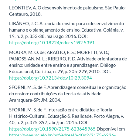
LEONTIEV, A. O desenvolvimento do psiquismo. São Paulo:
Centauro, 2018.
LIBÂNEO, J. C. A teoria do ensino para o desenvolvimento
humano e o planejamento de ensino. Educativa, Goiânia, v.
19, n. 2, p. 353-38, mai./ago. 2016. DOI:
https://doi.org/10.18224/educ.v19i2.5391
MOURA, M. O. de; ARAÚJO, E. S.; MORETTI, V. D.;
PANOSSIAN, M. L.; RIBEIRO, F. D. Atividade orientadora de
ensino: unidade entre ensino e aprendizagem. Diálogo
Educacional, Curitiba, n. 29, p. 205-229, 2010. DOI:
https://doi.org/10.7213/rde.v10i29.3094
SFORNI, M. S. de F. Aprendizagem conceitual e organização
do ensino: contribuições da teoria da atividade.
Araraquara-SP: JM, 2004.
SFORNI, M. S. de F. Interação entre didática e Teoria
Histórico-Cultural. Educação & Realidade, Porto Alegre, v.
40, n. 2, p. 375-397, abr./jun. 2015. DOI:
https://doi.org/10.1590/2175-623645965
Disponível em
https://www.scielo.br/pdf/edreal/v40n2/2175-6236-