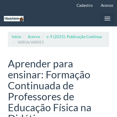
Navegação
Cadastro
Acesso
Principal
Conteúdo
principal
Toggl
Barra
navig
Lateral
Início
Acervo
v. 9 (2025): Publicação Contínua
VARIA/VARIES
Aprender para
ensinar: Formação
Continuada de
Professores de
Educação Física na