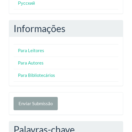
Русский
Informações
Para Leitores
Para Autores
Para Bibliotecários
Enviar
Enviar Submissão
Submissão
Palavras-chave