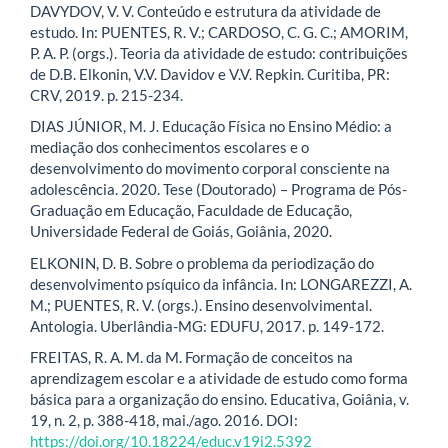
DAVYDOV, V. V. Conteúdo e estrutura da atividade de
estudo. In: PUENTES, R. V.; CARDOSO, C. G. C.; AMORIM,
P. A. P. (orgs.). Teoria da atividade de estudo: contribuições
de D.B. Elkonin, V.V. Davidov e V.V. Repkin. Curitiba, PR:
CRV, 2019. p. 215-234.
DIAS JÚNIOR, M. J. Educação Física no Ensino Médio: a
mediação dos conhecimentos escolares e o
desenvolvimento do movimento corporal consciente na
adolescência. 2020. Tese (Doutorado) – Programa de Pós-
Graduação em Educação, Faculdade de Educação,
Universidade Federal de Goiás, Goiânia, 2020.
ELKONIN, D. B. Sobre o problema da periodização do
desenvolvimento psíquico da infância. In: LONGAREZZI, A.
M.; PUENTES, R. V. (orgs.). Ensino desenvolvimental.
Antologia. Uberlândia-MG: EDUFU, 2017. p. 149-172.
FREITAS, R. A. M. da M. Formação de conceitos na
aprendizagem escolar e a atividade de estudo como forma
básica para a organização do ensino. Educativa, Goiânia, v.
19, n. 2, p. 388-418, mai./ago. 2016. DOI:
https://doi.org/10.18224/educ.v19i2.5392