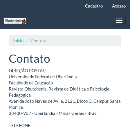
Navegação
Cadastro
Acesso
Principal
Conteúdo
principal
Toggl
Barra
navig
Lateral
Início
Contato
Contato
DIREÇÃO POSTAL:
Universidade Federal de Uberlândia
Faculdade de Educação
Revista Obutchénie. Revista de Didática e Psicologia
Pedagógica
Avenida João Naves de Ávila, 2121, Bloco G, Campus Santa
Mônica
38400-902 - Uberlândia - Minas Gerais - Brasil
TELEFONE: