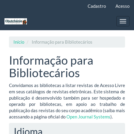
Navegação
Cadastro
Acesso
Principal
Conteúdo
principal
Toggl
Barra
navig
Lateral
Início
Informação para Bibliotecários
Informação para
Bibliotecários
Convidamos as bibliotecas a listar revistas de Acesso Livre
em seus catálogos de revistas eletrônicas. Este sistema de
publicação é desenvolvido também para ser hospedado e
operado por bibliotecas, em apoio ao trabalho de
publicação das revistas do seu corpo acadêmico (saiba mais
acessando a página oficial do
Open Journal Systems
).
Idioma