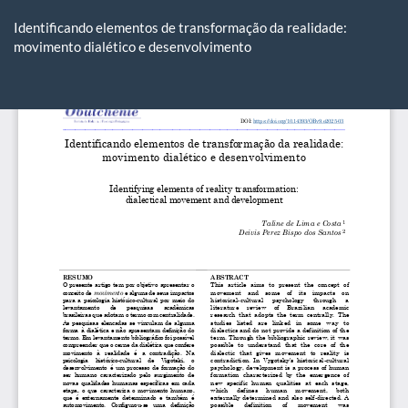
Voltar
aos
Identificando elementos de transformação da realidade:
Detalhes
movimento dialético e desenvolvimento
do
Artigo
Ba
Ba
P