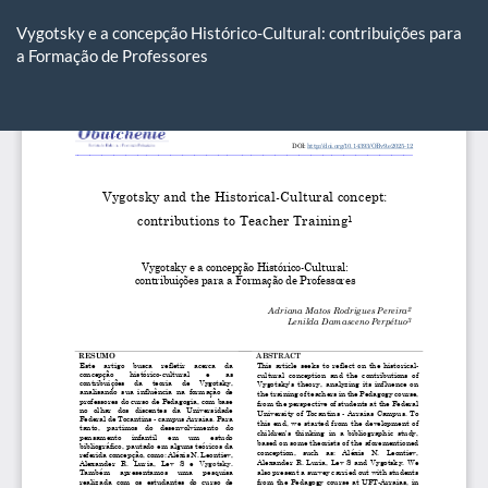
Voltar
aos
Vygotsky e a concepção Histórico-Cultural: contribuições para
Detalhes
a Formação de Professores
do
Artigo
Ba
Ba
P