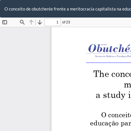
Voltar
aos
O conceito de obutchenie frente a meritocracia capitalista na educ
Detalhes
do
Artigo