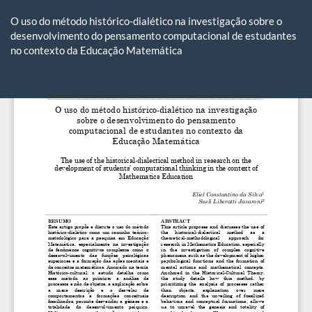
Voltar
aos
O uso do método histórico-dialético na investigação sobre o
Detalhes
desenvolvimento do pensamento computacional de estudantes
do
no contexto da Educação Matemática
Artigo
Ba
Ba
P