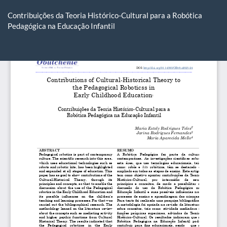
Voltar
aos
Contribuições da Teoria Histórico-Cultural para a Robótica
Detalhes
Pedagógica na Educação Infantil
do
Artigo
Ba
Ba
P