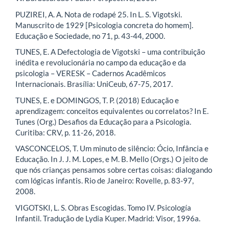
PUZIREI, A. A. Nota de rodapé 25. In L. S. Vigotski.
Manuscrito de 1929 [Psicologia concreta do homem].
Educação e Sociedade, no 71, p. 43-44, 2000.
TUNES, E. A Defectologia de Vigotski – uma contribuição
inédita e revolucionária no campo da educação e da
psicologia – VERESK – Cadernos Acadêmicos
Internacionais. Brasília: UniCeub, 67-75, 2017.
TUNES, E. e DOMINGOS, T. P. (2018) Educação e
aprendizagem: conceitos equivalentes ou correlatos? In E.
Tunes (Org.) Desafios da Educação para a Psicologia.
Curitiba: CRV, p. 11-26, 2018.
VASCONCELOS, T. Um minuto de silêncio: Ócio, Infância e
Educação. In J. J. M. Lopes, e M. B. Mello (Orgs.) O jeito de
que nós crianças pensamos sobre certas coisas: dialogando
com lógicas infantis. Rio de Janeiro: Rovelle, p. 83-97,
2008.
VIGOTSKI, L. S. Obras Escogidas. Tomo IV. Psicología
Infantil. Tradução de Lydia Kuper. Madrid: Visor, 1996a.