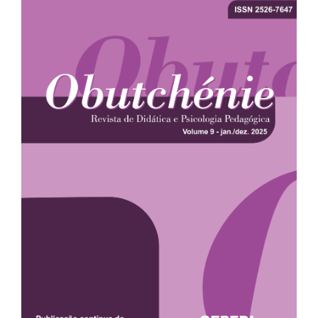
lateral
de
artigos