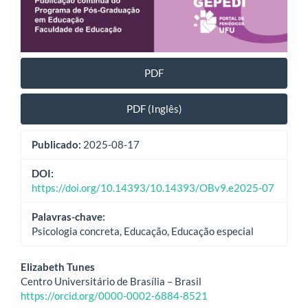
PDF
PDF (Inglês)
Publicado:
2025-08-17
DOI:
https://doi.org/10.14393/10.14393/OBv9.e2025-07
Palavras-chave:
Psicologia concreta, Educação, Educação especial
Conteúdo
Elizabeth Tunes
Centro Universitário de Brasília – Brasil
do
https://orcid.org/0000-0002-6884-8521