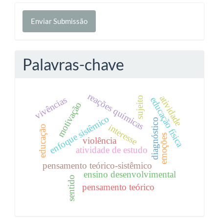
Enviar
Enviar Submissão
Submissão
Palavras-chave
reações químicas
atividade
vivências
sujeito
educação física
motivação
enfoque sistêmico
diagnóstico
interesse
educação
emoções
violência
atividade de estudo
pensamento teórico-sistêmico
ensino desenvolvimental
sentido
pensamento teórico