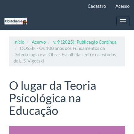
Navegação
Cadastro
Acesso
Principal
Conteúdo
principal
Toggl
Barra
navig
Lateral
Início
Acervo
v. 9 (2025): Publicação Contínua
DOSSIÊ - Os 100 anos dos Fundamentos da
Defectologia e as Obras Escolhidas entre os estudos
de L. S. Vigotski
O lugar da Teoria
Psicológica na
Educação
Barra