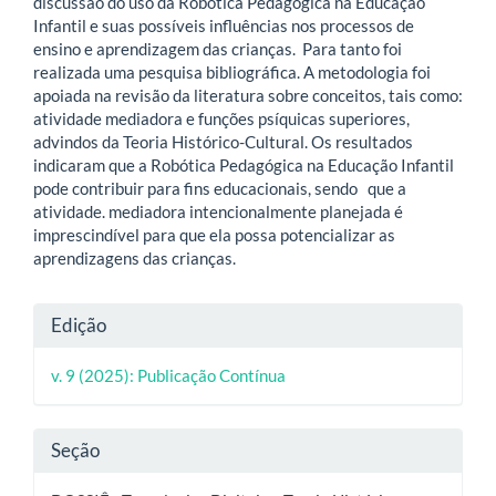
discussão do uso da Robótica Pedagógica na Educação
Infantil e suas possíveis influências nos processos de
ensino e aprendizagem das crianças. Para tanto foi
realizada uma pesquisa bibliográfica. A metodologia foi
apoiada na revisão da literatura sobre conceitos, tais como:
atividade mediadora e funções psíquicas superiores,
advindos da Teoria Histórico-Cultural. Os resultados
indicaram que a Robótica Pedagógica na Educação Infantil
pode contribuir para fins educacionais, sendo que a
atividade. mediadora intencionalmente planejada é
imprescindível para que ela possa potencializar as
aprendizagens das crianças.
Detalhes
Edição
do
v. 9 (2025): Publicação Contínua
artigo
Seção