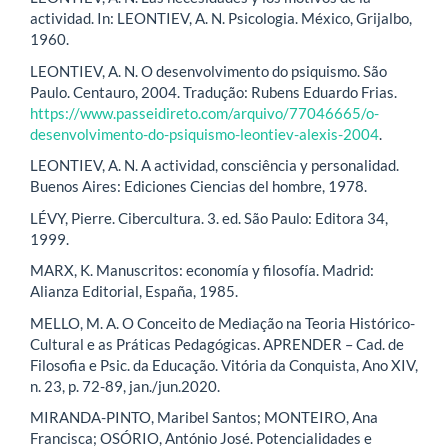
actividad. In: LEONTIEV, A. N. Psicologia. México, Grijalbo,
1960.
LEONTIEV, A. N. O desenvolvimento do psiquismo. São
Paulo. Centauro, 2004. Tradução: Rubens Eduardo Frias.
https://www.passeidireto.com/arquivo/77046665/o-
desenvolvimento-do-psiquismo-leontiev-alexis-2004
.
LEONTIEV, A. N. A actividad, consciência y personalidad.
Buenos Aires: Ediciones Ciencias del hombre, 1978.
LÉVY, Pierre. Cibercultura. 3. ed. São Paulo: Editora 34,
1999.
MARX, K. Manuscritos: economía y filosofía. Madrid:
Alianza Editorial, España, 1985.
MELLO, M. A. O Conceito de Mediação na Teoria Histórico-
Cultural e as Práticas Pedagógicas. APRENDER – Cad. de
Filosofia e Psic. da Educação. Vitória da Conquista, Ano XIV,
n. 23, p. 72-89, jan./jun.2020.
MIRANDA-PINTO, Maribel Santos; MONTEIRO, Ana
Francisca; OSÓRIO, António José. Potencialidades e