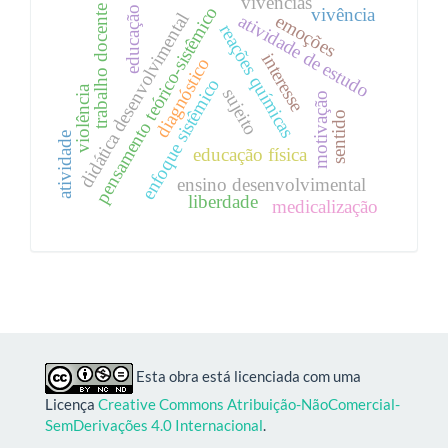
vivências
pensamento teórico-sistêmico
trabalho docente
educação
vivência
didática desenvolvimental
atividade de estudo
emoções
reações químicas
interesse
diagnóstico
enfoque sistêmico
violência
sujeito
motivação
sentido
atividade
educação física
ensino desenvolvimental
liberdade
medicalização
Esta obra está licenciada com uma
Licença
Creative Commons Atribuição-NãoComercial-
SemDerivações 4.0 Internacional
.