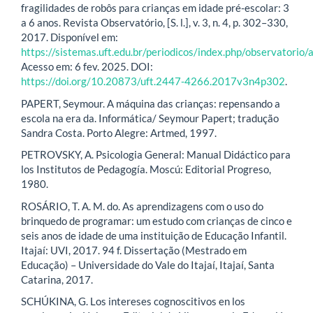
fragilidades de robôs para crianças em idade pré-escolar: 3
a 6 anos. Revista Observatório, [S. l.], v. 3, n. 4, p. 302–330,
2017. Disponível em:
https://sistemas.uft.edu.br/periodicos/index.php/observatorio
Acesso em: 6 fev. 2025. DOI:
https://doi.org/10.20873/uft.2447-4266.2017v3n4p302
.
PAPERT, Seymour. A máquina das crianças: repensando a
escola na era da. Informática/ Seymour Papert; tradução
Sandra Costa. Porto Alegre: Artmed, 1997.
PETROVSKY, A. Psicologia General: Manual Didáctico para
los Institutos de Pedagogía. Moscú: Editorial Progreso,
1980.
ROSÁRIO, T. A. M. do. As aprendizagens com o uso do
brinquedo de programar: um estudo com crianças de cinco e
seis anos de idade de uma instituição de Educação Infantil.
Itajaí: UVI, 2017. 94 f. Dissertação (Mestrado em
Educação) – Universidade do Vale do Itajaí, Itajaí, Santa
Catarina, 2017.
SCHÚKINA, G. Los intereses cognoscitivos en los