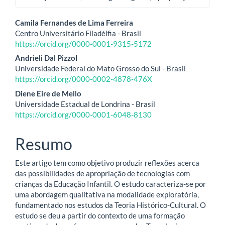
Conteúdo
Camila Fernandes de Lima Ferreira
Centro Universitário Filadélfia - Brasil
do
https://orcid.org/0000-0001-9315-5172
artigo
Andrieli Dal Pizzol
Universidade Federal do Mato Grosso do Sul - Brasil
principal
https://orcid.org/0000-0002-4878-476X
Diene Eire de Mello
Universidade Estadual de Londrina - Brasil
https://orcid.org/0000-0001-6048-8130
Resumo
Este artigo tem como objetivo produzir reflexões acerca
das possibilidades de apropriação de tecnologias com
crianças da Educação Infantil. O estudo caracteriza-se por
uma abordagem qualitativa na modalidade exploratória,
fundamentado nos estudos da Teoria Histórico-Cultural. O
estudo se deu a partir do contexto de uma formação