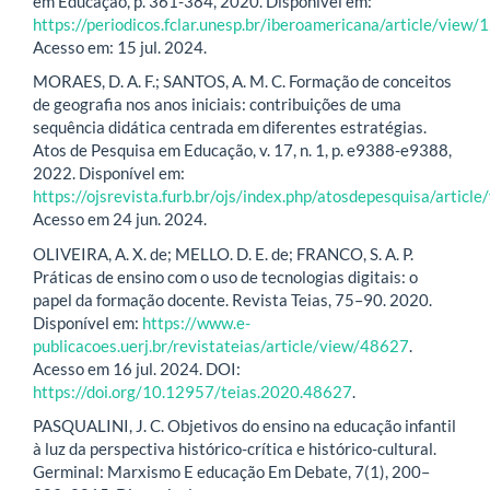
em Educação, p. 361-384, 2020. Disponível em:
https://periodicos.fclar.unesp.br/iberoamericana/article/view
Acesso em: 15 jul. 2024.
MORAES, D. A. F.; SANTOS, A. M. C. Formação de conceitos
de geografia nos anos iniciais: contribuições de uma
sequência didática centrada em diferentes estratégias.
Atos de Pesquisa em Educação, v. 17, n. 1, p. e9388-e9388,
2022. Disponível em:
https://ojsrevista.furb.br/ojs/index.php/atosdepesquisa/articl
Acesso em 24 jun. 2024.
OLIVEIRA, A. X. de; MELLO. D. E. de; FRANCO, S. A. P.
Práticas de ensino com o uso de tecnologias digitais: o
papel da formação docente. Revista Teias, 75–90. 2020.
Disponível em:
https://www.e-
publicacoes.uerj.br/revistateias/article/view/48627
.
Acesso em 16 jul. 2024. DOI:
https://doi.org/10.12957/teias.2020.48627
.
PASQUALINI, J. C. Objetivos do ensino na educação infantil
à luz da perspectiva histórico-crítica e histórico-cultural.
Germinal: Marxismo E educação Em Debate, 7(1), 200–