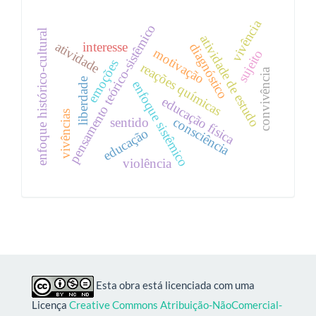
vivência
pensamento teórico-sistêmico
enfoque histórico-cultural
atividade de estudo
atividade
interesse
diagnóstico
motivação
sujeito
emoções
reações químicas
convivência
liberdade
enfoque sistêmico
educação física
vivências
consciência
sentido
educação
violência
Esta obra está licenciada com uma
Licença
Creative Commons Atribuição-NãoComercial-