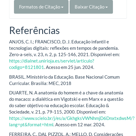
Formatos de Citação
Baixar Citação
Referências
ANJOS, C. I.; FRANCISCO, D. J. Educação infantil e
tecnologias digitais: reflexões em tempos de pandemia.
Zero-a-seis, v. 23, n. 2, p. 125-146, 2021. Disponível em:
https://dialnet.unirioja.es/servlet/articulo?
codigo=8121801
. Acesso em 25 jun. 2024.
BRASIL. Ministério da Educação. Base Nacional Comum
Curricular. Brasília: MEC, 2018
DUARTE, N. A anatomia do homem é a chave da anatomia
do macaco: a dialética em Vigotski e em Marx e a questão
do saber objetivo na educação escolar. Educação &
Sociedade, v. 21, p. 79-115, 2000. Disponível em:
https://www.scielo.br/j/es/a/GkhgksVWNhmjD6DnxtxdwsM/?
lang=pt&format=html
. Acesso em 12 mar. 2024.
FERREIRA, C., DAL PIZZOL, A.; MELLO, D. Considerações