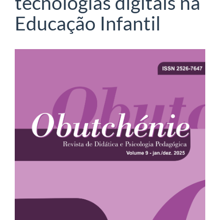
tecnologias digitais na
Educação Infantil
Barra
lateral
de
artigos