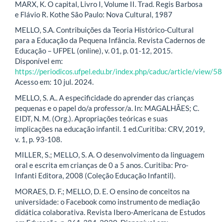
MARX, K. O capital, Livro I, Volume II. Trad. Regis Barbosa
e Flávio R. Kothe São Paulo: Nova Cultural, 1987
MELLO, S.A. Contribuições da Teoria Histórico-Cultural
para a Educação da Pequena Infância. Revista Cadernos de
Educação – UFPEL (online), v. 01, p. 01-12, 2015.
Disponível em:
https://periodicos.ufpel.edu.br/index.php/caduc/article/view/5
Acesso em: 10 jul. 2024.
MELLO, S. A.. A especificidade do aprender das crianças
pequenas e o papel do/a professor/a. In: MAGALHÃES; C.
EIDT, N. M. (Org.). Apropriações teóricas e suas
implicações na educação infantil. 1 ed.Curitiba: CRV, 2019,
v. 1, p. 93-108.
MILLER, S.; MELLO, S. A. O desenvolvimento da linguagem
oral e escrita em crianças de 0 a 5 anos. Curitiba: Pro-
Infanti Editora, 2008 (Coleção Educação Infantil).
MORAES, D. F.; MELLO, D. E. O ensino de conceitos na
universidade: o Facebook como instrumento de mediação
didática colaborativa. Revista Ibero-Americana de Estudos