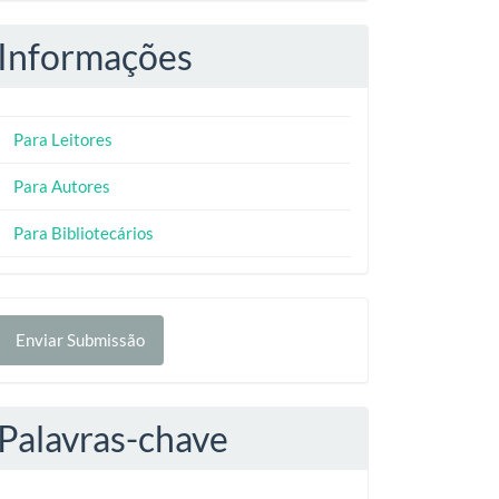
Informações
Para Leitores
Para Autores
Para Bibliotecários
nviar
Enviar Submissão
ubmissão
Palavras-chave