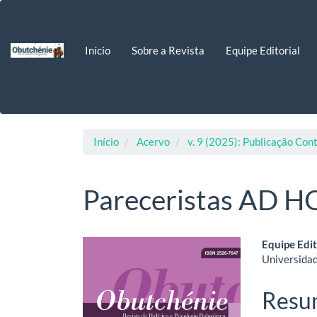
Navegação
Principal
Conteúdo
Início
Sobre a Revista
Equipe Editorial
principal
Barra
Lateral
Início
Acervo
v. 9 (2025): Publicação Con
Pareceristas AD 
Barra
Cont
Equipe Edit
Universidad
lateral
do
de
artig
Resu