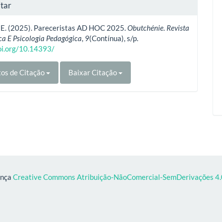
tar
, E. (2025). Pareceristas AD HOC 2025.
Obutchénie. Revista
ca E Psicologia Pedagógica
,
9
(Contínua), s/p.
doi.org/10.14393/
os de Citação
Baixar Citação
ença
Creative Commons Atribuição-NãoComercial-SemDerivações 4.0