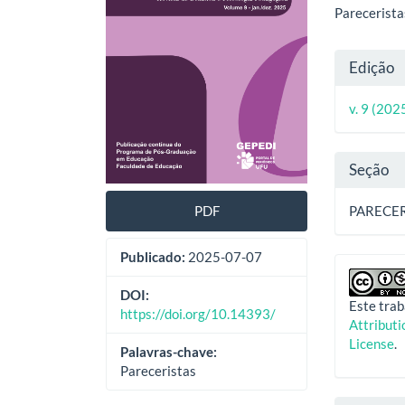
artigos
princ
Parecerista
Deta
Edição
do
v. 9 (202
artig
Seção
PDF
PARECER
Publicado:
2025-07-07
DOI:
Este trab
https://doi.org/10.14393/
Attribut
License
.
Palavras-chave:
Pareceristas