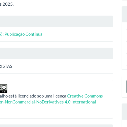
ipal
s 2025.
lhes
5): Publicação Contínua
o
ISTAS
E
S
alho está licenciado sob uma licença
Creative Commons
ion-NonCommercial-NoDerivatives 4.0 International