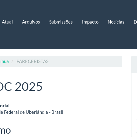
Atual
Arquivos
Submissões
Impacto
Notícias
D
tínua
PARECERISTAS
HOC 2025
eúdo
orial
e Federal de Uberlândia - Brasil
o
mo