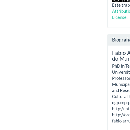
Este trab
Attribut
License
.
Biografi
Fabio 
do Muni
PhD in Te
Universi
Professor
Municipal
and Resea
Cultural
dgp.cnpq
http://l
http://o
fabio.arr