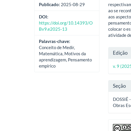
respectivam
Publicado:
2025-08-29
ao se recon
aos aspecto
DOI:
pensamento 
https://doi.org/10.14393/O
colocar o e
Bv9.e2025-13
atividade d
Palavras-chave:
Conceito de Medir,
Deta
Edição
Matemática, Motivos da
do
aprendizagem, Pensamento
empírico
v. 9 (202
artig
Seção
DOSSIÊ -
Obras Esc