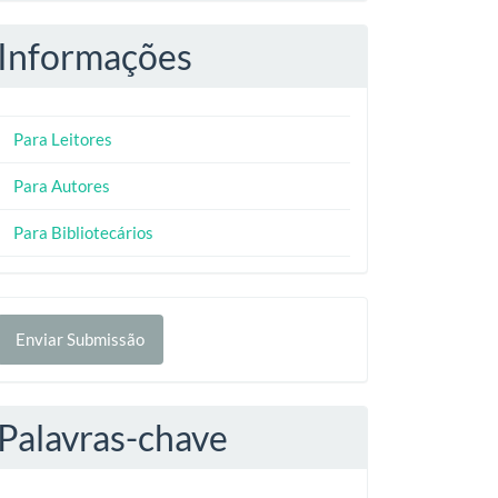
Informações
Para Leitores
Para Autores
Para Bibliotecários
nviar
Enviar Submissão
ubmissão
Palavras-chave