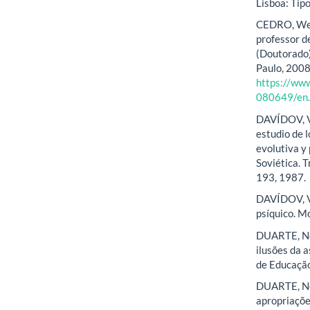
Lisboa: Tip
CEDRO, Well
professor d
(Doutorado)
Paulo, 2008
https://ww
080649/en
DAVÍDOV, Va
estudio de l
evolutiva y
Soviética. 
193, 1987.
DAVÍDOV, Va
psíquico. M
DUARTE, Ne
ilusões da 
de Educação,
DUARTE, New
apropriaçõe