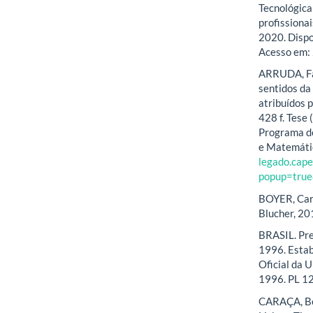
Tecnológica:
profissionai
2020. Disp
Acesso em: 
ARRUDA, Fab
sentidos da
atribuídos 
428 f. Tese
Programa de
e Matemátic
legado.cape
popup=tru
BOYER, Carl
Blucher, 20
BRASIL. Pre
1996. Estab
Oficial da U
1996. PL 1
CARAÇA, Be