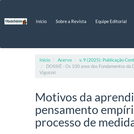
Navegação
Principal
Conteúdo
Início
Sobre a Revista
Equipe Editorial
principal
Barra
Lateral
Início
Acervo
v. 9 (2025): Publicação Con
DOSSIÊ - Os 100 anos dos Fundamentos da Def
Vigotski
Motivos da aprend
pensamento empíric
processo de medid