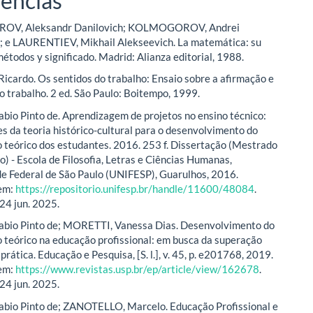
ências
OV, Aleksandr Danilovich; KOLMOGOROV, Andrei
; e LAURENTIEV, Mikhail Alekseevich. La matemática: su
étodos y significado. Madrid: Alianza editorial, 1988.
cardo. Os sentidos do trabalho: Ensaio sobre a afirmação e
o trabalho. 2 ed. São Paulo: Boitempo, 1999.
io Pinto de. Aprendizagem de projetos no ensino técnico:
es da teoria histórico-cultural para o desenvolvimento do
teórico dos estudantes. 2016. 253 f. Dissertação (Mestrado
) - Escola de Filosofia, Letras e Ciências Humanas,
e Federal de São Paulo (UNIFESP), Guarulhos, 2016.
 em:
https://repositorio.unifesp.br/handle/11600/48084
.
24 jun. 2025.
bio Pinto de; MORETTI, Vanessa Dias. Desenvolvimento do
teórico na educação profissional: em busca da superação
 prática. Educação e Pesquisa, [S. l.], v. 45, p. e201768, 2019.
 em:
https://www.revistas.usp.br/ep/article/view/162678
.
24 jun. 2025.
bio Pinto de; ZANOTELLO, Marcelo. Educação Profissional e