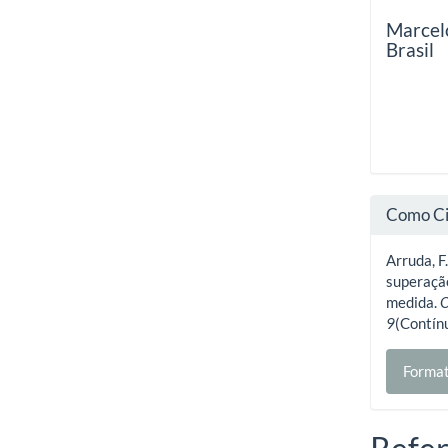
Marcel
Brasil
Como Ci
Arruda, F
superaçã
medida.
O
9
(Contín
Format