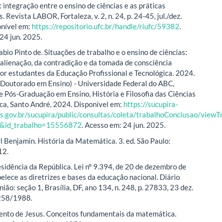
 integração entre o ensino de ciências e as práticas
s. Revista LABOR, Fortaleza, v. 2, n. 24, p. 24-45, jul./dez.
onível em:
https://repositorio.ufc.br/handle/riufc/59382
.
24 jun. 2025.
io Pinto de. Situações de trabalho e o ensino de ciências:
 alienação, da contradição e da tomada de consciência
por estudantes da Educação Profissional e Tecnológica. 2024.
 (Doutorado em Ensino) - Universidade Federal do ABC,
 Pós-Graduação em Ensino, História e Filosofia das Ciências
a, Santo André, 2024. Disponível em:
https://sucupira-
s.gov.br/sucupira/public/consultas/coleta/trabalhoConclusao/viewT
e&id_trabalho=15556872
. Acesso em: 24 jun. 2025.
 Benjamin. História da Matemática. 3. ed. São Paulo:
12.
sidência da República. Lei nº 9.394, de 20 de dezembro de
elece as diretrizes e bases da educação nacional. Diário
nião: seção 1, Brasília, DF, ano 134, n. 248, p. 27833, 23 dez.
258/1988.
nto de Jesus. Conceitos fundamentais da matemática.