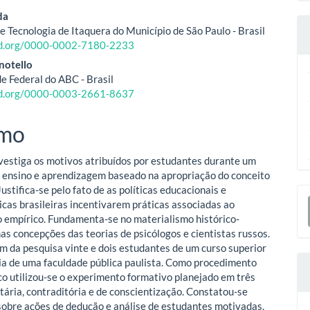
eúdo
da
e Tecnologia de Itaquera do Município de São Paulo - Brasil
cid.org/0000-0002-7180-2233
o
notello
e Federal do ABC - Brasil
ipal
cid.org/0000-0003-2661-8637
mo
vestiga os motivos atribuídos por estudantes durante um
 ensino e aprendizagem baseado na apropriação do conceito
ustifica-se pelo fato de as políticas educacionais e
E
cas brasileiras incentivarem práticas associadas ao
S
empírico. Fundamenta-se no materialismo histórico-
nas concepções das teorias de psicólogos e cientistas russos.
m da pesquisa vinte e dois estudantes de um curso superior
ia de uma faculdade pública paulista. Como procedimento
o utilizou-se o experimento formativo planejado em três
itária, contraditória e de conscientização. Constatou-se
sobre ações de dedução e análise de estudantes motivadas,