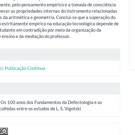
ente, pelo pensamento empírico e a tomada de consciência
hecer as propriedades internas do instrumento relacionadas
s da aritmética e geometria. Conclui-se que a superação do
estritamente empírico na educação tecnológica depende de
studante em contradição por meio da organização da
e ensino e da mediação do professor.
lhes
5): Publicação Contínua
o
 Os 100 anos dos Fundamentos da Defectologia e as
olhidas entre os estudos de L. S. Vigotski