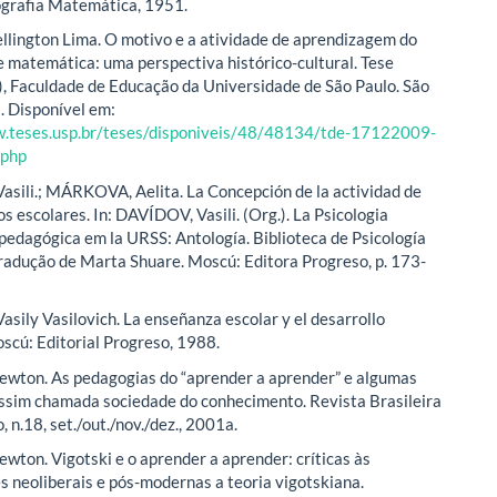
ografia Matemática, 1951.
ington Lima. O motivo e a atividade de aprendizagem do
e matemática: uma perspectiva histórico-cultural. Tese
, Faculdade de Educação da Universidade de São Paulo. São
. Disponível em:
w.teses.usp.br/teses/disponiveis/48/48134/tde-17122009-
.php
sili.; MÁRKOVA, Aelita. La Concepción de la actividad de
os escolares. In: DAVÍDOV, Vasili. (Org.). La Psicologia
 pedagógica em la URSS: Antología. Biblioteca de Psicología
Tradução de Marta Shuare. Moscú: Editora Progreso, p. 173-
sily Vasilovich. La enseñanza escolar y el desarrollo
oscú: Editorial Progreso, 1988.
wton. As pedagogias do “aprender a aprender” e algumas
assim chamada sociedade do conhecimento. Revista Brasileira
 n.18, set./out./nov./dez., 2001a.
ton. Vigotski e o aprender a aprender: críticas às
s neoliberais e pós-modernas a teoria vigotskiana.