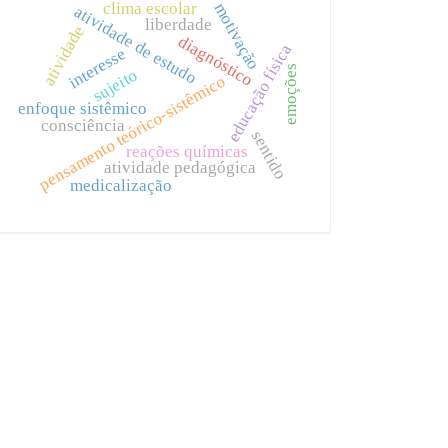
clima escolar
motivação
atividade de estudo
liberdade
atividade
diagnóstico
educação física
interesse
emoções
sujeito
pensamento teórico-sistêmico
enfoque sistêmico
consciência
sentido
reações químicas
atividade pedagógica
medicalização