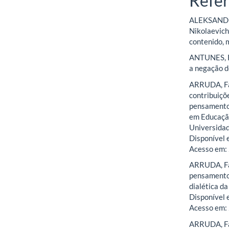
Refer
ALEKSANDR
Nikolaevich
contenido, m
ANTUNES, Ri
a negação d
ARRUDA, Fab
contribuiçõ
pensamento 
em Educação
Universidad
Disponível
Acesso em: 
ARRUDA, Fa
pensamento 
dialética da
Disponível
Acesso em: 
ARRUDA, Fa