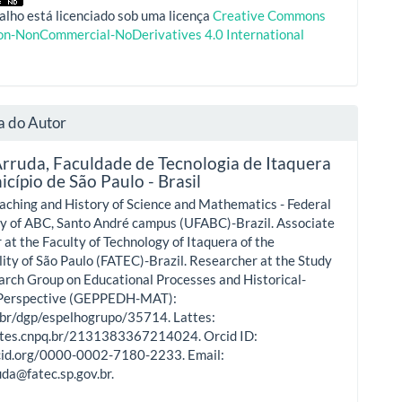
alho está licenciado sob uma licença
Creative Commons
ion-NonCommercial-NoDerivatives 4.0 International
a do Autor
Arruda,
Faculdade de Tecnologia de Itaquera
cípio de São Paulo - Brasil
aching and History of Science and Mathematics - Federal
ty of ABC, Santo André campus (UFABC)-Brazil. Associate
 at the Faculty of Technology of Itaquera of the
ity of São Paulo (FATEC)-Brazil. Researcher at the Study
rch Group on Educational Processes and Historical-
 Perspective (GEPPEDH-MAT):
.br/dgp/espelhogrupo/35714. Lattes:
attes.cnpq.br/2131383367214024. Orcid ID:
rcid.org/0000-0002-7180-2233. Email:
uda@fatec.sp.gov.br.