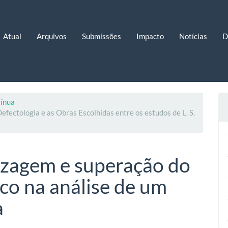
Atual
Arquivos
Submissões
Impacto
Notícias
D
tínua
ectologia e as Obras Escolhidas entre os estudos de L. S.
izagem e superação do
o na análise de um
a