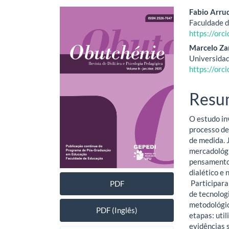
Barra
Cont
Fabio Arru
Faculdade d
lateral
do
https://or
de
artig
Marcelo Za
Universidad
artigos
princ
https://or
Resu
O estudo in
processo de
de medida. J
mercadológi
pensamento 
dialético e 
Participara
PDF
de tecnolog
metodológic
PDF (Inglês)
etapas: util
evidências 