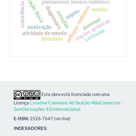
educação física
pensamento teórico-sistêmico
consciência
diagnóstico
enfoque sistêmico
sentido
sujeito
emoções
interesse
reações químicas
motivação
vivências
atividade de estudo
liberdade
Esta obra está licenciada com uma
Licença
Creative Commons Atribuição-NãoComercial-
SemDerivações 4.0 Internacional
.
E-ISSN:
2526-7647 (on-line)
INDEXADORES: