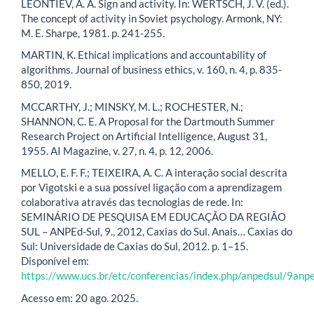
LEONTIEV, A. A. Sign and activity. In: WERTSCH, J. V. (ed.).
The concept of activity in Soviet psychology. Armonk, NY:
M. E. Sharpe, 1981. p. 241-255.
MARTIN, K. Ethical implications and accountability of
algorithms. Journal of business ethics, v. 160, n. 4, p. 835-
850, 2019.
MCCARTHY, J.; MINSKY, M. L.; ROCHESTER, N.;
SHANNON, C. E. A Proposal for the Dartmouth Summer
Research Project on Artificial Intelligence, August 31,
1955. AI Magazine, v. 27, n. 4, p. 12, 2006.
MELLO, E. F. F.; TEIXEIRA, A. C. A interação social descrita
por Vigotski e a sua possível ligação com a aprendizagem
colaborativa através das tecnologias de rede. In:
SEMINÁRIO DE PESQUISA EM EDUCAÇÃO DA REGIÃO
SUL – ANPEd-Sul, 9., 2012, Caxias do Sul. Anais… Caxias do
Sul: Universidade de Caxias do Sul, 2012. p. 1–15.
Disponível em:
https://www.ucs.br/etc/conferencias/index.php/anpedsul/9anp
Acesso em: 20 ago. 2025.