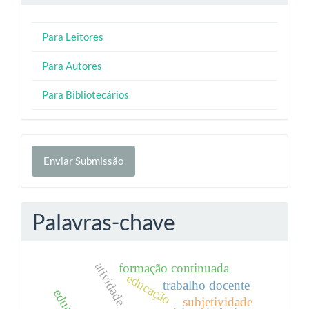
Para Leitores
Para Autores
Para Bibliotecários
Enviar
Enviar Submissão
Submissão
Palavras-chave
atividade
formação continuada
educação
trabalho docente
subjetividade