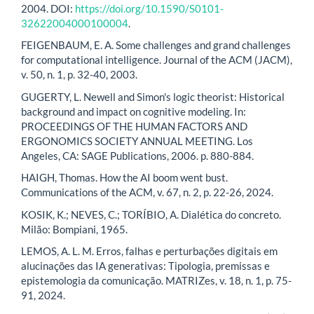
2004. DOI:
https://doi.org/10.1590/S0101-
32622004000100004
.
FEIGENBAUM, E. A. Some challenges and grand challenges
for computational intelligence. Journal of the ACM (JACM),
v. 50, n. 1, p. 32-40, 2003.
GUGERTY, L. Newell and Simon's logic theorist: Historical
background and impact on cognitive modeling. In:
PROCEEDINGS OF THE HUMAN FACTORS AND
ERGONOMICS SOCIETY ANNUAL MEETING. Los
Angeles, CA: SAGE Publications, 2006. p. 880-884.
HAIGH, Thomas. How the AI boom went bust.
Communications of the ACM, v. 67, n. 2, p. 22-26, 2024.
KOSIK, K.; NEVES, C.; TORÍBIO, A. Dialética do concreto.
Milão: Bompiani, 1965.
LEMOS, A. L. M. Erros, falhas e perturbações digitais em
alucinações das IA generativas: Tipologia, premissas e
epistemologia da comunicação. MATRIZes, v. 18, n. 1, p. 75-
91, 2024.