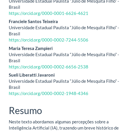
Universidade Estadual Paulista “Júlio de Mesquita Filho” -
do
Brasil
https://orcid.org/0000-0001-6626-4621
artigo
Franciele Santos Teixeira
principal
Universidade Estadual Paulista “Júlio de Mesquita Filho” -
Brasil
https://orcid.org/0000-0002-7244-5506
Maria Teresa Zampieri
Universidade Estadual Paulista “Júlio de Mesquita Filho” -
Brasil
https://orcid.org/0000-0002-6656-2538
Sueli Liberatti Javaroni
Universidade Estadual Paulista “Júlio de Mesquita Filho” -
Brasil
https://orcid.org/0000-0002-1948-4346
Resumo
Neste texto abordamos algumas percepções sobre a
Inteligência Artificial (IA), trazendo um breve histórico de