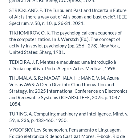
generative AI. Berkeley, CA: Apress, 2024.
STRICKLAND, E. The Turbulent Past and Uncertain Future
of AI: Is there a way out of AI's boom-and-bust cycle?. IEEE
Spectrum, v. 58, n. 10, p. 26-31, 2021.
TIKHOMIROV, O. K. The psychological consequences of
the computerization. In J. Werstch (Ed.), The concept of
activity in soviet psychology (pp. 256 - 278). New York,
United States: Sharp, 1981.
TEIXEIRA, J. F. Mentes e máquinas: uma introdução à
ciência cognitiva. Porto Alegre: Artes Médicas, 1998.
THUMALA, S. R.; MADATHALA, H.; MANE, V. M. Azure
Versus AWS: A Deep Dive into Cloud Innovation and
Strategy. In: 2025 International Conference on Electronics
and Renewable Systems (ICEARS). IEEE, 2025. p. 1047-
1054.
TURING, A. Computing machinery and intelligence. Mind, v.
59, n. 236, p. 433-460, 1950.
VYGOTSKY, Lev Semenovich. Pensamento e Linguagem.
Edição eletrônica Ridendo Castigat Mores. E‑book. Rio de