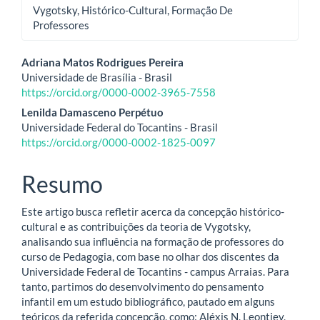
Vygotsky, Histórico-Cultural, Formação De
Professores
Conteúdo
Adriana Matos Rodrigues Pereira
Universidade de Brasília - Brasil
do
https://orcid.org/0000-0002-3965-7558
artigo
Lenilda Damasceno Perpétuo
Universidade Federal do Tocantins - Brasil
principal
https://orcid.org/0000-0002-1825-0097
Resumo
Este artigo busca refletir acerca da concepção histórico-
cultural e as contribuições da teoria de Vygotsky,
analisando sua influência na formação de professores do
curso de Pedagogia, com base no olhar dos discentes da
Universidade Federal de Tocantins - campus Arraias. Para
tanto, partimos do desenvolvimento do pensamento
infantil em um estudo bibliográfico, pautado em alguns
teóricos da referida concepção, como: Aléxis N. Leontiev,