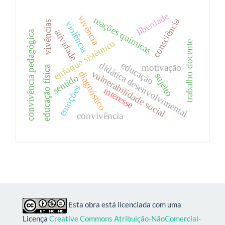
liberdade
vivência
reações químicas
consciência
violência
vivências
atividade
convivência pedagógica
enfoque sistêmico
trabalho docente
educação
didática desenvolvimental
motivação
educação física
vulnerabilidade social
diagnóstico
sujeito
sentido
emoções
interesse
convivência
Esta obra está licenciada com uma
Licença
Creative Commons Atribuição-NãoComercial-