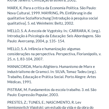
Rio de Janeiro: Civilização Brasileira, 2002.
MARX, K. Para a crítica da Economia Política. São Paulo:
Nova Cultural, 1999. MAYRING, Ph. Einführung in die
qualitative Sozialforschung [Introdução à pesquisa social
qualitativa]. 5. ed. Weinheim: Beltz, 2002.
MELLO, S. A. A escola de Vygotsky. In.: CARRARA, K. (org.).
Introdução à Psicologia da Educação: Seis Abordagens. São
Paulo: Avercamp, 2004, p. 135- 154.
MELLO, S. A. Infância e humanização: algumas
considerações na perspectiva. Perspectiva, Florianópolis, v.
25, n. 1, 83-104, 2007.
MANACORDA, Mario Alighiero. Humanismo de Marx e
industrialismo de Gramsci. In: SILVA, Tomaz Tadeu (org.).
Trabalho, Educação e Prática Social. Porto Alegre: Artes
Médicas, 1991.
PISTRAK, M. Fundamentos da escola trabalho. 3. ed. São
Paulo: Expressão Popular, 2003.
PRESTES, Z.; TUNES, E.; NASCIMENTO, R. Lev
Semionovitch Vigotski: um estudo da vida e da obra do