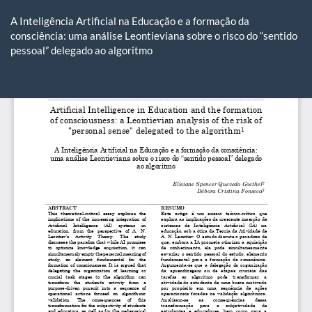
Voltar
aos
A Inteligência Artificial na Educação e a formação da
Detalhes
consciência: uma análise Leontieviana sobre o risco do “sentido
do
pessoal” delegado ao algoritmo
Artigo
Ba
Ba
P