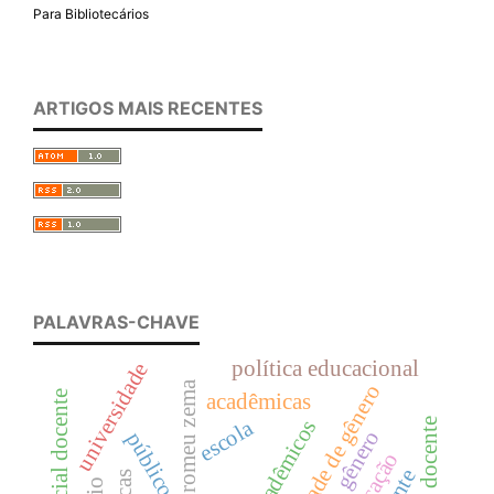
Para Bibliotecários
ARTIGOS MAIS RECENTES
PALAVRAS-CHAVE
política educacional
universidade
romeu zema
igualdade de gênero
acadêmicas
escola
acadêmicos
gênero