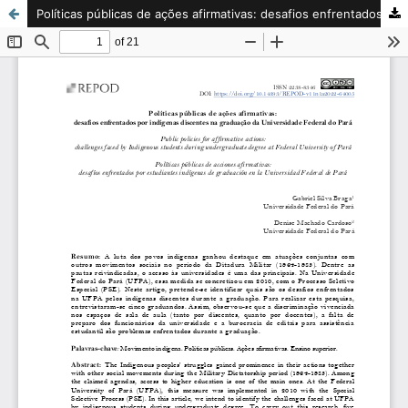
Políticas públicas de ações afirmativas: desafios enfrentados por indígenas discentes na graduação da Universidade Federal do Pará