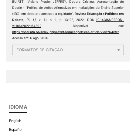
BUIATTI, Viviane Prado; JEFFREY, Debora Cristina. Apresentação do
Dossiê - “Política de Ações Afirmativas em Instituições do Ensino Superior
(IES): em debate o acesso e a equidade”.
Revista Educação e Políticas em
Debate
,
[S. l.]
, v. 11, n. 1, p. 13–22, 2022. DOI:
10.14393/REPOD-
v11n1a2022-64892
. Disponível em:
https://seer.ufu.br/index.php/revistaeducaopoliticas/article/view/64892
.
Acesso em: 6 ago. 2026.
FORMATOS DE CITAÇÃO
IDIOMA
English
Español