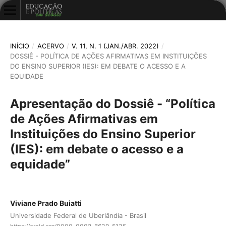
INÍCIO
/
ACERVO
/
V. 11, N. 1 (JAN./ABR. 2022)
/
DOSSIÊ - POLÍTICA DE AÇÕES AFIRMATIVAS EM INSTITUIÇÕES
DO ENSINO SUPERIOR (IES): EM DEBATE O ACESSO E A
EQUIDADE
Apresentação do Dossiê - “Política
de Ações Afirmativas em
Instituições do Ensino Superior
(IES): em debate o acesso e a
equidade”
Viviane Prado Buiatti
Universidade Federal de Uberlândia - Brasil