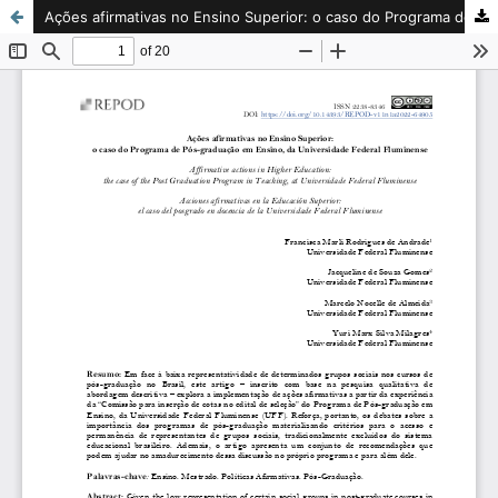
Ações afirmativas no Ensino Superior: o caso do Programa de Pós-graduação em Ensino, da Universidade Federal Fluminense