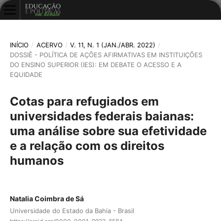
INÍCIO
/
ACERVO
/
V. 11, N. 1 (JAN./ABR. 2022)
/
DOSSIÊ - POLÍTICA DE AÇÕES AFIRMATIVAS EM INSTITUIÇÕES
DO ENSINO SUPERIOR (IES): EM DEBATE O ACESSO E A
EQUIDADE
Cotas para refugiados em
universidades federais baianas:
uma análise sobre sua efetividade
e a relação com os direitos
humanos
Natalia Coimbra de Sá
Universidade do Estado da Bahia - Brasil