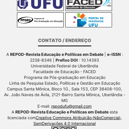
CONTATO / ENDEREÇO
A
REPOD-Revista Educação e Políticas em Debate
|
e-ISSN
:
2238-8346 |
Prefixo DOI
: 10.14393
Universidade Federal de Uberlândia
Faculdade de Educação - FACED
Programa de Pós-graduação em Educação
Linha de Pesquisa Estado, Políticas e Gestão em Educação
Campus Santa Mônica, Bloco 1G , Sala 153, CEP 38408-100,
Av.
João Naves de Ávila, 2121-Bairro Santa Mônica, Uberlândia -
MG
E-mail:
repodufu@gmail.com
A
REPOD-Revista Educação e Políticas em Debate
esta
licenciada com
Creative Commons Atribuição-NãoComercial-
SemDerivações 4.0 Internacional