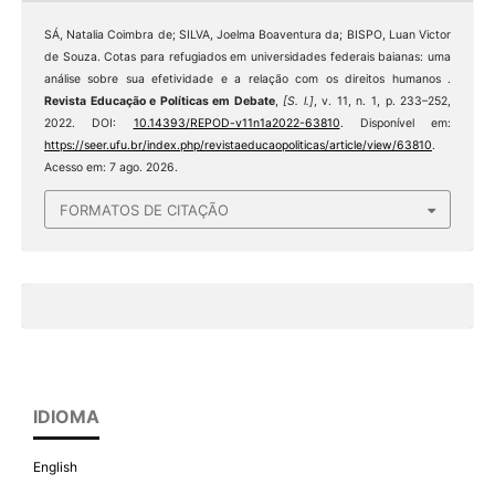
SÁ, Natalia Coimbra de; SILVA, Joelma Boaventura da; BISPO, Luan Victor
de Souza. Cotas para refugiados em universidades federais baianas: uma
análise sobre sua efetividade e a relação com os direitos humanos .
Revista Educação e Políticas em Debate
,
[S. l.]
, v. 11, n. 1, p. 233–252,
2022. DOI:
10.14393/REPOD-v11n1a2022-63810
. Disponível em:
https://seer.ufu.br/index.php/revistaeducaopoliticas/article/view/63810
.
Acesso em: 7 ago. 2026.
FORMATOS DE CITAÇÃO
IDIOMA
English