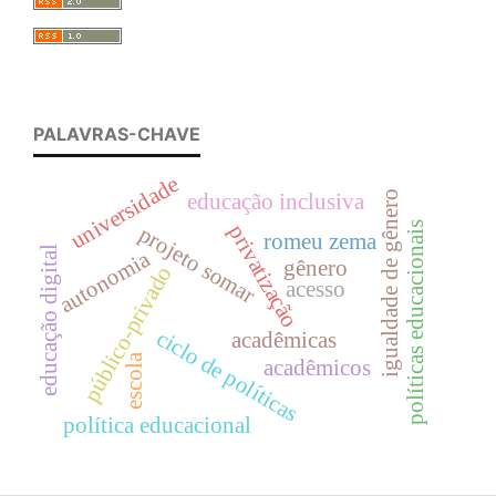
PALAVRAS-CHAVE
universidade
igualdade de gênero
educação inclusiva
políticas educacionais
privatização
projeto somar
romeu zema
educação digital
autonomia
gênero
público-privado
acesso
ciclo de políticas
acadêmicas
escola
acadêmicos
política educacional