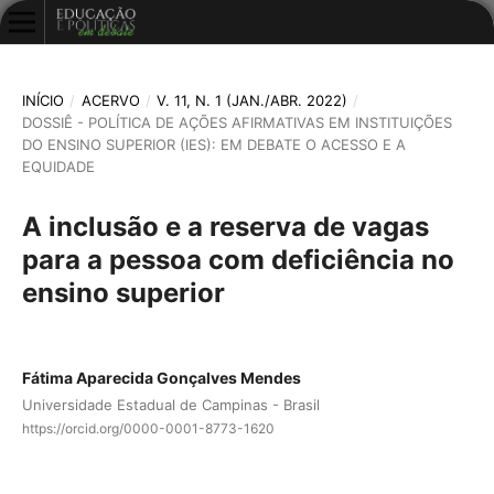
INÍCIO
/
ACERVO
/
V. 11, N. 1 (JAN./ABR. 2022)
/
DOSSIÊ - POLÍTICA DE AÇÕES AFIRMATIVAS EM INSTITUIÇÕES
DO ENSINO SUPERIOR (IES): EM DEBATE O ACESSO E A
EQUIDADE
A inclusão e a reserva de vagas
para a pessoa com deficiência no
ensino superior
Fátima Aparecida Gonçalves Mendes
Universidade Estadual de Campinas - Brasil
https://orcid.org/0000-0001-8773-1620