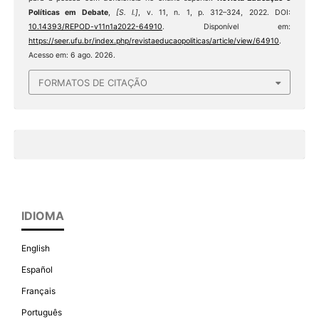
Políticas em Debate
,
[S. l.]
, v. 11, n. 1, p. 312–324, 2022. DOI:
10.14393/REPOD-v11n1a2022-64910
. Disponível em:
https://seer.ufu.br/index.php/revistaeducaopoliticas/article/view/64910
.
Acesso em: 6 ago. 2026.
FORMATOS DE CITAÇÃO
IDIOMA
English
Español
Français
Português