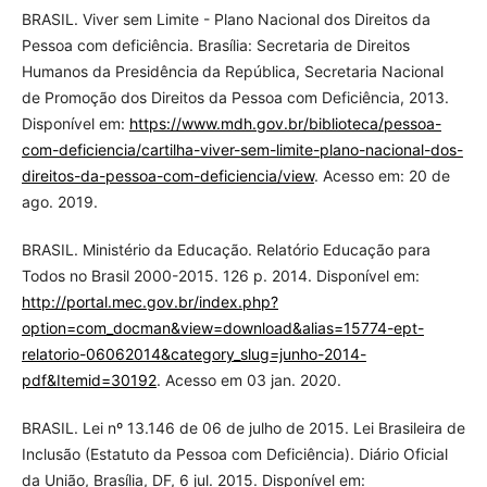
BRASIL. Viver sem Limite - Plano Nacional dos Direitos da
Pessoa com deficiência. Brasília: Secretaria de Direitos
Humanos da Presidência da República, Secretaria Nacional
de Promoção dos Direitos da Pessoa com Deficiência, 2013.
Disponível em:
https://www.mdh.gov.br/biblioteca/pessoa-
com-deficiencia/cartilha-viver-sem-limite-plano-nacional-dos-
direitos-da-pessoa-com-deficiencia/view
. Acesso em: 20 de
ago. 2019.
BRASIL. Ministério da Educação. Relatório Educação para
Todos no Brasil 2000-2015. 126 p. 2014. Disponível em:
http://portal.mec.gov.br/index.php?
option=com_docman&view=download&alias=15774-ept-
relatorio-06062014&category_slug=junho-2014-
pdf&Itemid=30192
. Acesso em 03 jan. 2020.
BRASIL. Lei nº 13.146 de 06 de julho de 2015. Lei Brasileira de
Inclusão (Estatuto da Pessoa com Deficiência). Diário Oficial
da União, Brasília, DF, 6 jul. 2015. Disponível em: