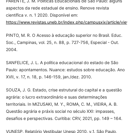
PARENTE, J. M. Políticas Educacionais de São Paulo: alguns
aspectos da rede estadual de ensino. Renove revista
científica v. n. 1 2020. Disponível em:
https://www.revistas.uneb.br/index.php/campusxix/article/view
PINTO, M. R. O Acesso à educação superior no Brasil. Educ.
Soc., Campinas, vol. 25, n. 88, p. 727-756, Especial - Out.
2004.
SANFELICE, J. L. A política educacional do estado de São
Paulo: apontamentos. Nuance: estudos sobre educação. Ano
XVII, v. 17, n. 18, p. 146-159, jan./dez. 2010.
SOUZA, J. G. Estado, crise estrutural do capital e a questão
agrária: o lucro extraordinário e suas determinações
territoriais. In MIZUSAKI, M. Y., ROMA, C. M., VIEIRA, A. B.
Questão agrária e práxis social no século XXI: impasses,
desafios e perspectivas. Curitiba: CRV, 2021, pp. 149 – 164.
VUNESP. Relatório Vestibular Unesp 2010. v.1. São Paulo,