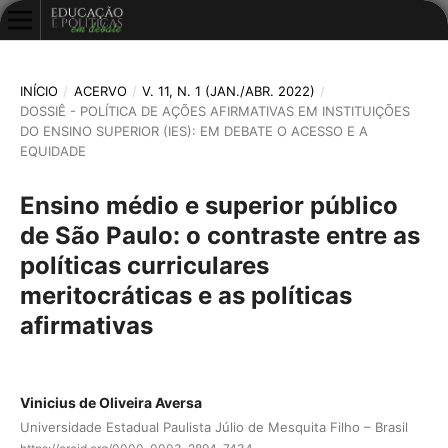
INÍCIO
/
ACERVO
/
V. 11, N. 1 (JAN./ABR. 2022)
/
DOSSIÊ - POLÍTICA DE AÇÕES AFIRMATIVAS EM INSTITUIÇÕES
DO ENSINO SUPERIOR (IES): EM DEBATE O ACESSO E A
EQUIDADE
Ensino médio e superior público
de São Paulo: o contraste entre as
políticas curriculares
meritocráticas e as políticas
afirmativas
Vinicius de Oliveira Aversa
Universidade Estadual Paulista Júlio de Mesquita Filho – Brasil