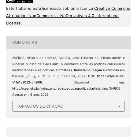
Este trabalho está licenciado sob uma licença
Creative Commons
Attribution-NonCommercial-NoDerivatives 4.0 International
License
.
COMO CITAR
AVERSA, Vinicius de Oliveira; SOUZA, José Gilberto de. Ensino médio e
superior público de São Paulo: o contraste entre as políticas curriculares
meritocráticas e as políticas afirmativas.
Revista Educação e Políticas em
Debate
,
[S. l.]
, v. 11, n. 1, p. 142–160, 2022. DOI:
10.14393/REPOD-
v11n1a2022-64906
. Disponível em:
https://seer.ufu.br/index.php/revistaeducaopoliticas/article/view/64906
.
Acesso em: 6 ago. 2026.
FORMATOS DE CITAÇÃO