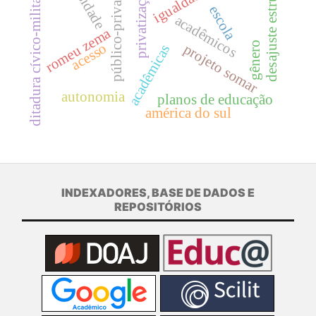
desajuste estrutural
público-privado
privatização
ditadura cívico-militar
escola
acadêmicos
romeu zema
gênero
acesso
projeto somar
acadêmicas
autonomia
planos de educação
américa do sul
INDEXADORES, BASE DE DADOS E
REPOSITÓRIOS