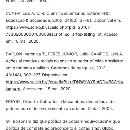
Francisco Alves, 1980.
CUNHA, Luis A. C. R. O ensino superior no octênio FHC.
Educação & Sociedade, 2005. 24(82), 37–61. Disponível em:
https://www.scielo.br/scielo.php?pid=S0101-
73302003000100003&script=sci_arttext&tlng=pt
. Acesso
em: 16 mai. 2020.
DAFLON, Veronica T., FERES JÚNIOR, João; CAMPOS, Luis A.
Ações afirmativas raciais no ensino superior público brasileiro:
um panorama analítico. Cadernos de pesquisa, 2013.
43(148), 302–327. Disponível em:
https://www.scielo.br/j/cp/a/MBtLrKDNWYWY8ntQDwBSGYb/?
lang=pt
. Acesso em: 15 mai. 2020.
FREYRE, Gilberto. Sobrados e Mucambos: decadência do
patriarcado e desenvolvimento do urbano. Global, 2004.
G1. Bolsonaro diz que política de cotas é 'equivocada' e que
política de combate ao preconceito é 'coitadismo'. Globo,