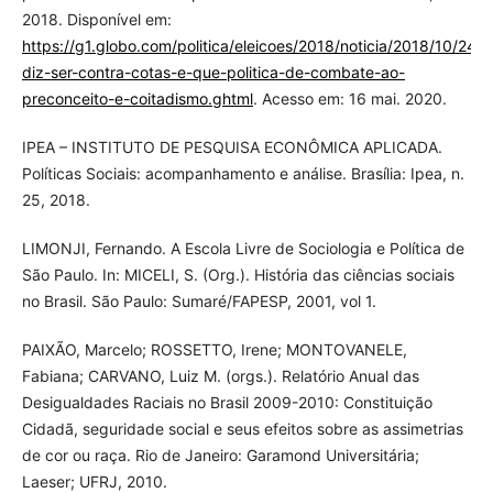
2018. Disponível em:
https://g1.globo.com/politica/eleicoes/2018/noticia/2018/10/24/b
diz-ser-contra-cotas-e-que-politica-de-combate-ao-
preconceito-e-coitadismo.ghtml
. Acesso em: 16 mai. 2020.
IPEA – INSTITUTO DE PESQUISA ECONÔMICA APLICADA.
Políticas Sociais: acompanhamento e análise. Brasília: Ipea, n.
25, 2018.
LIMONJI, Fernando. A Escola Livre de Sociologia e Política de
São Paulo. In: MICELI, S. (Org.). História das ciências sociais
no Brasil. São Paulo: Sumaré/FAPESP, 2001, vol 1.
PAIXÃO, Marcelo; ROSSETTO, Irene; MONTOVANELE,
Fabiana; CARVANO, Luiz M. (orgs.). Relatório Anual das
Desigualdades Raciais no Brasil 2009-2010: Constituição
Cidadã, seguridade social e seus efeitos sobre as assimetrias
de cor ou raça. Rio de Janeiro: Garamond Universitária;
Laeser; UFRJ, 2010.