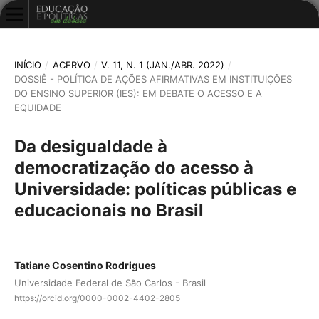
INÍCIO
/
ACERVO
/
V. 11, N. 1 (JAN./ABR. 2022)
/
DOSSIÊ - POLÍTICA DE AÇÕES AFIRMATIVAS EM INSTITUIÇÕES
DO ENSINO SUPERIOR (IES): EM DEBATE O ACESSO E A
EQUIDADE
Da desigualdade à
democratização do acesso à
Universidade: políticas públicas e
educacionais no Brasil
Tatiane Cosentino Rodrigues
Universidade Federal de São Carlos - Brasil
https://orcid.org/0000-0002-4402-2805