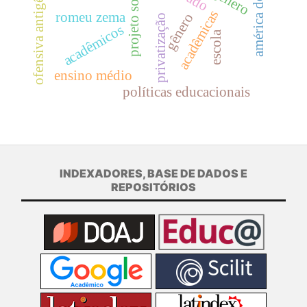
ofensiva antigênero
américa do sul
projeto somar
acadêmicas
romeu zema
gênero
privatização
acadêmicos
escola
ensino médio
políticas educacionais
INDEXADORES, BASE DE DADOS E
REPOSITÓRIOS