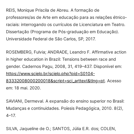
REIS, Monique Priscila de Abreu. A formação de
professores/as de Arte em educação para as relações étnico-
raciais: interrogando os currículos de Licenciatura em Teatro.
Dissertação (Programa de Pós-graduação em Educação).
Universidade Federal de São Carlos, SP, 2017.
ROSEMBERG, Fulvia; ANDRADE, Leandro F. Affirmative action
in higher education in Brazil: Tensions between race and
gender. Cadernos Pagu, 2008, 31, 419–437. Disponível em:
https://www.scielo.br/scielo.php?pid=S0104-
83332008000200018&script=sci_arttext&tlng=pt
. Acesso
em: 18 mai. 2020.
SAVIANI, Dermeval. A expansão do ensino superior no Brasil:
Mudanças e continuidades. Poíesis Pedagógica, 2010. 8(2),
4–17.
SILVA, Jaqueline de O.; SANTOS, Júlia E.R. dos; COLEN,