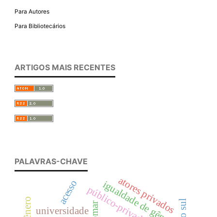
Para Autores
Para Bibliotecários
ARTIGOS MAIS RECENTES
PALAVRAS-CHAVE
atores privados
acesso
igualdade de gênero
público-privado
universidade