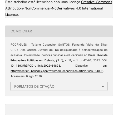
Este trabalho está licenciado sob uma licença
Creative Commons
Attribution-NonCommercial-NoDerivatives 4.0 International
License
.
COMO CITAR
RODRIGUES , Tatiane Cosentino; SANTOS, Fernanda Vieira da Silva;
CRUZ, Ana Cristina Juvenal da. Da desigualdade à democratização do
acesso à Universidade: políticas públicas e educacionais no Brasil .
Revista
Educação e Políticas em Debate
,
[S. l.]
, v. 11, n. 1, p. 47–62, 2022. DOI:
10.14393/REPOD-v11n1a2022-64898
. Disponível em:
https://seer.ufu.br/index.php/revistaeducaopoliticas/article/view/64898
.
Acesso em: 6 ago. 2026.
FORMATOS DE CITAÇÃO