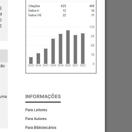
E
M
O
E
ção
INFORMAÇÕES
 uma
Para Leitores
Para Autores
Para Bibliotecários