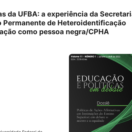
as da UFBA: a experiência da Secretar
o Permanente de Heteroidentificação
ração como pessoa negra/CPHA
niversidade Federal da