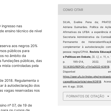
COMO CITAR
SILVA, Eveline Pena da; PRATES
O ingresso nas
Adriana Guimarães. Política de Açõ
 de ensino técnico de nível
Afirmativas da UFBA: a experiência 
Secretaria Administrativa da Comiss
Permanente de Heteroidentificaçã
Reserva aos negros 20%
complementar à autodeclaração co
rsos públicos para
pessoa negra/CPHA.
Revista Educaç
cos no âmbito da
e Políticas em Debate
,
[S. l.]
, v. 11, n. 
as fundações públicas, das
p. 195–214, 2022. DOI
 mista controladas pela
10.14393/REPOD-v11n1a2022-63918
.
Disponível em
https://seer.ufu.br/index.php/revistaed
l de 2018. Regulamenta o
caopoliticas/article/view/63918
. Aces
ar à autodeclaração dos
em: 6 ago. 2026.
das vagas reservadas nos
FORMATOS DE CITAÇÃO
ino nº 07, de 19 de
para os cursos de