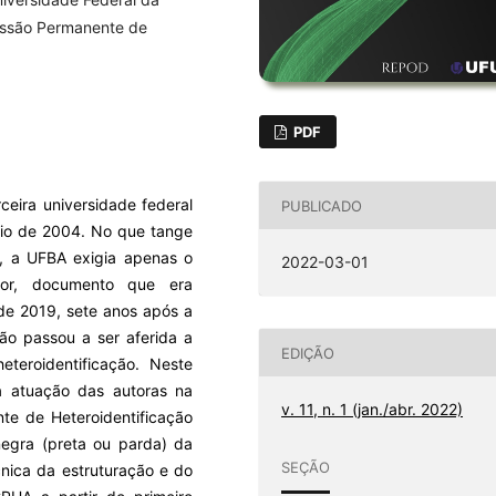
missão Permanente de
PDF
ceira universidade federal
PUBLICADO
aio de 2004. No que tange
8, a UFBA exigia apenas o
2022-03-01
cor, documento que era
 de 2019, sete anos após a
ão passou a ser aferida a
EDIÇÃO
teroidentificação. Neste
da atuação das autoras na
v. 11, n. 1 (jan./abr. 2022)
te de Heteroidentificação
egra (preta ou parda) da
SEÇÃO
nica da estruturação e do