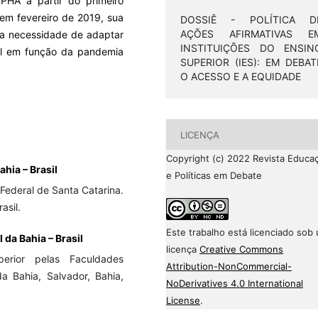
HA a partir do primeiro
 em fevereiro de 2019, sua
DOSSIÊ - POLÍTICA D
AÇÕES AFIRMATIVAS E
 a necessidade de adaptar
INSTITUIÇÕES DO ENSIN
ial em função da pandemia
SUPERIOR (IES): EM DEBAT
O ACESSO E A EQUIDADE
LICENÇA
Copyright (c) 2022 Revista Educa
ahia – Brasil
e Políticas em Debate
Federal de Santa Catarina.
asil.
Este trabalho está licenciado sob
da Bahia – Brasil
licença
Creative Commons
erior pelas Faculdades
Attribution-NonCommercial-
a Bahia, Salvador, Bahia,
NoDerivatives 4.0 International
License
.