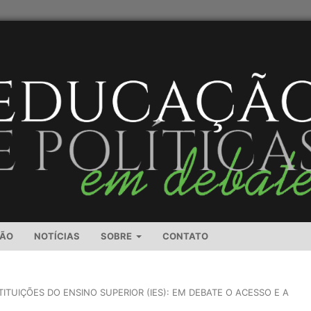
SÃO
NOTÍCIAS
SOBRE
CONTATO
TITUIÇÕES DO ENSINO SUPERIOR (IES): EM DEBATE O ACESSO E A