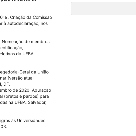
2019. Criação da Comissão
r à autodeclaração, nos
20. Nomeação de membros
ntificação,
eletivos da UFBA.
regedoria-Geral da União
nar [versão atual,
l, DF.
vembro de 2020. Apuração
l (pretos e pardos) para
adas na UFBA. Salvador,
egros às Universidades
003.