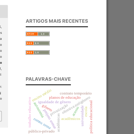
ARTIGOS MAIS RECENTES
,
es
da
ão
o
mo
ão
1,
:
PALAVRAS-CHAVE
:
ensino médio
u
contrato temporário
ofensiva antigênero
planos de educação
so
trabalho educativo
igualdade de gênero
política educacional
autonomia
privatização
gênero
universidade
acesso
escola
projeto somar
acadêmicas
acadêmicos
romeu zema
público-privado