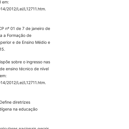
l em:
14/2012/Lei/L12711.htm.
P nº 01 de 7 de janeiro de
ara a Formação de
perior e de Ensino Médio e
15.
Dispõe sobre o ingresso nas
 de ensino técnico de nível
 em:
14/2012/Lei/L12711.htm.
efine diretrizes
indígena na educação
rriculares nacionais gerais