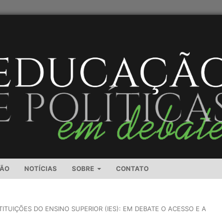
SÃO
NOTÍCIAS
SOBRE
CONTATO
TITUIÇÕES DO ENSINO SUPERIOR (IES): EM DEBATE O ACESSO E A