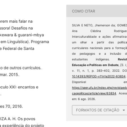
COMO CITAR
rem mais falar na
SILVA E NETO, Jhemerson da; GOME
ssora! Desafios na
Ana Clédina Rodrigues
 aikewara & guarani-mbya
Interculturalidade e ações afirmativa
 em Linguística). Programa
um olhar a partir das política
e Federal de Santa
curriculares nacionais para a formaç
de pedagogos e a inclusão d
estudantes indígenas.
Revis
Educação e Políticas em Debate
,
[S. l.
 de outros currículos.
v. 11, n. 1, p. 383–402, 2022. DO
/mar. 2015.
10.14393/REPOD-v11n1a2022-63834
.
Disponível em
culo XXI: encantos e
https://seer.ufu.br/index.php/revistaed
.
caopoliticas/article/view/63834
. Aces
em: 6 ago. 2026.
es 70, 2016.
FORMATOS DE CITAÇÃO
ZA A. H. Os povos
a experiência do projeto