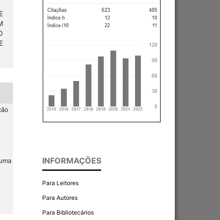
E
M
O
E
ção
INFORMAÇÕES
 uma
Para Leitores
Para Autores
Para Bibliotecários