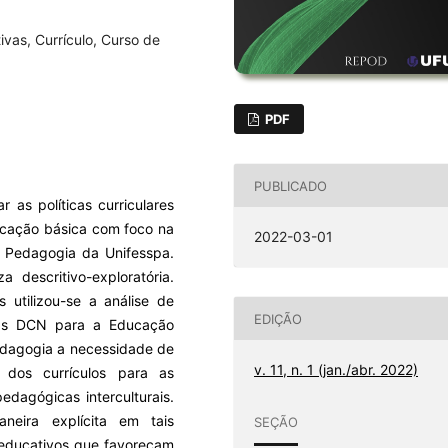
tivas, Currículo, Curso de
PDF
PUBLICADO
r as políticas curriculares
ucação básica com foco na
2022-03-01
 Pedagogia da Unifesspa.
 descritivo-exploratória.
utilizou-se a análise de
EDIÇÃO
 das DCN para a Educação
edagogia a necessidade de
v. 11, n. 1 (jan./abr. 2022)
 dos currículos para as
dagógicas interculturais.
eira explícita em tais
SEÇÃO
 educativos que favoreçam