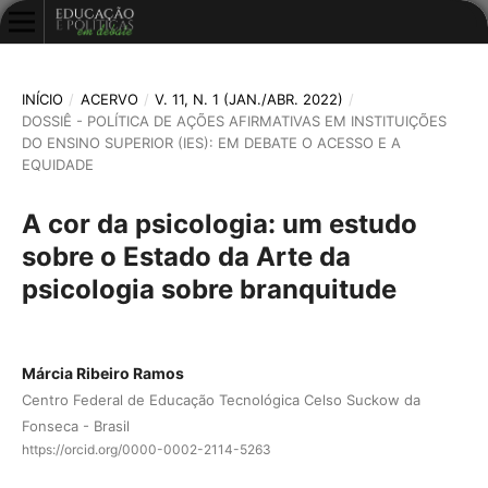
INÍCIO
/
ACERVO
/
V. 11, N. 1 (JAN./ABR. 2022)
/
DOSSIÊ - POLÍTICA DE AÇÕES AFIRMATIVAS EM INSTITUIÇÕES
DO ENSINO SUPERIOR (IES): EM DEBATE O ACESSO E A
EQUIDADE
A cor da psicologia: um estudo
sobre o Estado da Arte da
psicologia sobre branquitude
Márcia Ribeiro Ramos
Centro Federal de Educação Tecnológica Celso Suckow da
Fonseca - Brasil
https://orcid.org/0000-0002-2114-5263