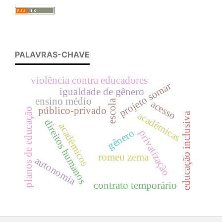
PALAVRAS-CHAVE
violência contra educadores
projeto somar
igualdade de gênero
ensino médio
escola
acesso
público-privado
planos de educação
acadêmicas
educação inclusiva
direitos humanos
acadêmicos
gênero
privatização
romeu zema
autonomia
contrato temporário