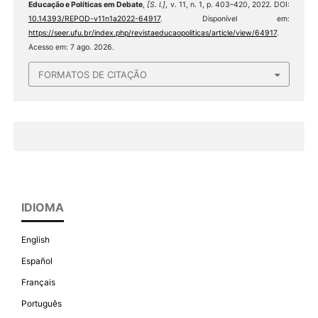
Educação e Políticas em Debate
,
[S. l.]
, v. 11, n. 1, p. 403–420, 2022. DOI:
10.14393/REPOD-v11n1a2022-64917
. Disponível em:
https://seer.ufu.br/index.php/revistaeducaopoliticas/article/view/64917
.
Acesso em: 7 ago. 2026.
FORMATOS DE CITAÇÃO
IDIOMA
English
Español
Français
Português