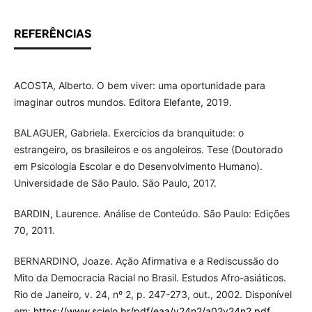
REFERÊNCIAS
ACOSTA, Alberto. O bem viver: uma oportunidade para
imaginar outros mundos. Editora Elefante, 2019.
BALAGUER, Gabriela. Exercícios da branquitude: o
estrangeiro, os brasileiros e os angoleiros. Tese (Doutorado
em Psicologia Escolar e do Desenvolvimento Humano).
Universidade de São Paulo. São Paulo, 2017.
BARDIN, Laurence. Análise de Conteúdo. São Paulo: Edições
70, 2011.
BERNARDINO, Joaze. Ação Afirmativa e a Rediscussão do
Mito da Democracia Racial no Brasil. Estudos Afro-asiáticos.
Rio de Janeiro, v. 24, nº 2, p. 247-273, out., 2002. Disponível
em:
https://www.scielo.br/pdf/eaa/v24n2/a02v24n2.pdf
.