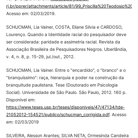
rj.br/pprer/attachments/article/81/99_Priscilla%20Teodosio%20R
Acesso em: 02/03/2019.
SCHUCMAN, Lia Vainer, COSTA, Eliane Silvia e CARDOSO,
Lourenço. Quando a Identidade racial do pesquisador deve
ser considerada: paridade e assimetria racial. Revista da
Associação Brasileira de Pesquisadores Negros. Uberlândia,
v. 4, n. 8, p. 15-29, jul./out., 2012.
SCHUCMAN, Lia Vainer. Entre o "encardido", o "branco" e o
"branquíssimo": raça, hierarquia e poder na construção da
branquitude paulistana. Tese (Doutorado em Psicologia
Social). Universidade de São Paulo. São Paulo, 2012. 160 p.
Disponível em:
https://www.teses.usp.br/teses/disponiveis/47/47134/tde-
21052012-154521/publico/schucman_corrigida.pdf
. Acesso
em: 02/03/2019
SILVEIRA, Alesson Arantes; SILVA NETA, Ormesinda Candeira