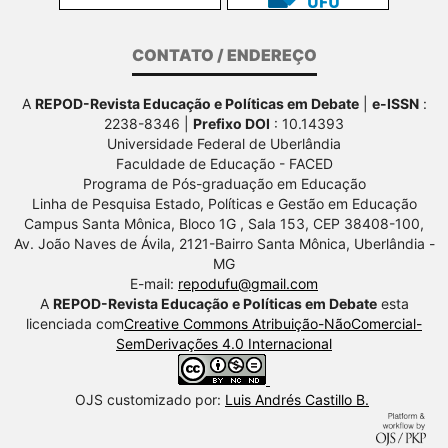
CONTATO / ENDEREÇO
A
REPOD-Revista Educação e Políticas em Debate
|
e-ISSN
:
2238-8346 |
Prefixo DOI
: 10.14393
Universidade Federal de Uberlândia
Faculdade de Educação - FACED
Programa de Pós-graduação em Educação
Linha de Pesquisa Estado, Políticas e Gestão em Educação
Campus Santa Mônica, Bloco 1G , Sala 153, CEP 38408-100,
Av.
João Naves de Ávila, 2121-Bairro Santa Mônica, Uberlândia -
MG
E-mail:
repodufu@gmail.com
A
REPOD-Revista Educação e Políticas em Debate
esta
licenciada com
Creative Commons Atribuição-NãoComercial-
SemDerivações 4.0 Internacional
OJS customizado por:
Luis Andrés Castillo B.