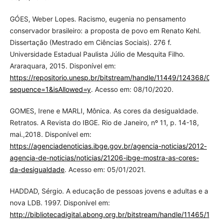
GÓES, Weber Lopes. Racismo, eugenia no pensamento
conservador brasileiro: a proposta de povo em Renato Kehl.
Dissertação (Mestrado em Ciências Sociais). 276 f.
Universidade Estadual Paulista Júlio de Mesquita Filho.
Araraquara, 2015. Disponível em:
https://repositorio.unesp.br/bitstream/handle/11449/124368/00
sequence=1&isAllowed=y
. Acesso em: 08/10/2020.
GOMES, Irene e MARLI, Mônica. As cores da desigualdade.
Retratos. A Revista do IBGE. Rio de Janeiro, nº 11, p. 14-18,
mai.,2018. Disponível em:
https://agenciadenoticias.ibge.gov.br/agencia-noticias/2012-
agencia-de-noticias/noticias/21206-ibge-mostra-as-cores-
da-desigualdade
. Acesso em: 05/01/2021.
HADDAD, Sérgio. A educação de pessoas jovens e adultas e a
nova LDB. 1997. Disponível em:
http://bibliotecadigital.abong.org.br/bitstream/handle/11465/17