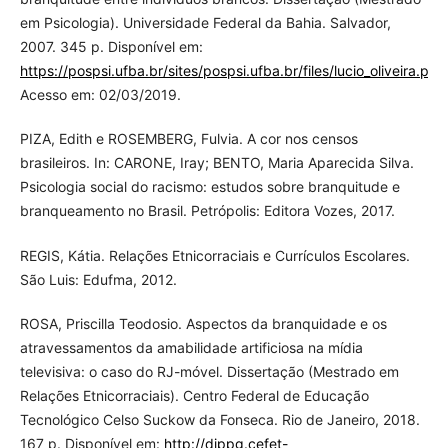
em Psicologia). Universidade Federal da Bahia. Salvador,
2007. 345 p. Disponível em:
https://pospsi.ufba.br/sites/pospsi.ufba.br/files/lucio_oliveira.pdf
.
Acesso em: 02/03/2019.
PIZA, Edith e ROSEMBERG, Fulvia. A cor nos censos
brasileiros. In: CARONE, Iray; BENTO, Maria Aparecida Silva.
Psicologia social do racismo: estudos sobre branquitude e
branqueamento no Brasil. Petrópolis: Editora Vozes, 2017.
REGIS, Kátia. Relações Etnicorraciais e Currículos Escolares.
São Luis: Edufma, 2012.
ROSA, Priscilla Teodosio. Aspectos da branquidade e os
atravessamentos da amabilidade artificiosa na mídia
televisiva: o caso do RJ-móvel. Dissertação (Mestrado em
Relações Etnicorraciais). Centro Federal de Educação
Tecnológico Celso Suckow da Fonseca. Rio de Janeiro, 2018.
167 p. Disponível em:
http://dippg.cefet-