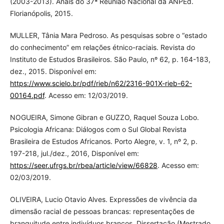
(2003-2013). Anais do 37ª Reunião Nacional da ANPEd.
Florianópolis, 2015.
MULLER, Tânia Mara Pedroso. As pesquisas sobre o “estado
do conhecimento” em relações étnico-raciais. Revista do
Instituto de Estudos Brasileiros. São Paulo, nº 62, p. 164-183,
dez., 2015. Disponível em:
https://www.scielo.br/pdf/rieb/n62/2316-901X-rieb-62-
00164.pdf
. Acesso em: 12/03/2019.
NOGUEIRA, Simone Gibran e GUZZO, Raquel Souza Lobo.
Psicologia Africana: Diálogos com o Sul Global Revista
Brasileira de Estudos Africanos. Porto Alegre, v. 1, nº 2, p.
197-218, jul./dez., 2016, Disponível em:
https://seer.ufrgs.br/rbea/article/view/66828
. Acesso em:
02/03/2019.
OLIVEIRA, Lucio Otavio Alves. Expressões de vivência da
dimensão racial de pessoas brancas: representações de
branquitude entre indivíduos brancos. Dissertação (Mestrado