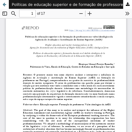
Políticas de educação superior e de formação de professores no vulto ideológico da Agência de Avaliação e Acreditação do Ensino Superior (A3ES)