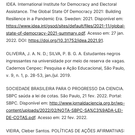
IDEA. International Institute for Democracy and Electoral
Assistance. The Global State Of Democracy 2021: Building
Resilience in a Pandemic Era. Sweden: 2021. Disponível em:
https://www.idea.int/gsod/sites/default/files/2021-11/global-
state-of-democracy-2021-summary.pdf
. Acesso em: 27 jan.
2022. DOI:
https://doi.org/10.31752/idea.2021.91
.
OLIVEIRA, J. A. N. D.; SILVA, P. B. G. A. Estudantes negros
ingressantes na universidade por meio de reserva de vagas.
Cadernos Cenpec: Pesquisa e Ação Educacional, São Paulo,
v. 9, n. 1, p. 28-53, jan./jul. 2019.
SOCIEDADE BRASILEIRA PARA O PROGRESSO DA CIENCIA.
SBPC saúda a lei de cotas. São Paulo, 21 fev. 2022. Portal:
SBPC. Disponível em:
http://www.jornaldaciencia.org.br/wp-
content/uploads/2022/02/NOTA-SBPC-SA%C3%9ADA-LEI-
DE-COTAS.pdf
. Acesso em: 22 fev. 2022.
VIEIRA, Cleber Santos. POLÍTICAS DE AÇÕES AFIRMATIVAS: