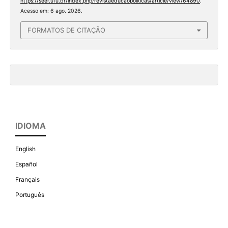
https://seer.ufu.br/index.php/revistaeducaopoliticas/article/view/64890
.
Acesso em: 6 ago. 2026.
FORMATOS DE CITAÇÃO
IDIOMA
English
Español
Français
Português