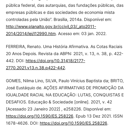
pública federal, das autarquias, das fundações públicas, das
empresas públicas e das sociedades de economia mista
controladas pela União”. Brasília, 2014a. Disponível em:
http://www.planalto.gov.br/ccivil_03/_ato2011-
2014/2014/lei/l12990.htm
. Acesso em: 03 jan. 2022.
FERREIRA, Renato. Uma História Afirmativa. As Cotas Raciais
20 Anos Depois. Revista da ABPN: 2021, v. 13, n. 38, p. 422-
442. DOI:
https://doi.org/10.31418/2177-
2770.2021.v13.n.38.p422-442
.
GOMES, Nilma Lino, SILVA, Paulo Vinícius Baptista da; BRITO,
José Eustáquio de. AÇÕES AFIRMATIVAS DE PROMOÇÃO DA
IGUALDADE RACIAL NA EDUCAÇÃO: LUTAS, CONQUISTAS E
DESAFIOS. Educação & Sociedade [online]. 2021, v. 42
[Acessado 23 Janeiro 2022] , e258226. Disponível em:
https://doi.org/10.1590/ES.258226
. Epub 13 Dez 2021. ISSN
1678-4626. DOI:
https://doi.org/10.1590/ES.258226
.