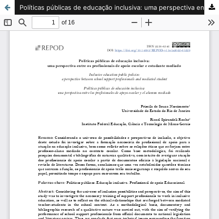
Políticas públicas de educação inclusiva: uma perspectiva entre os profissionais de apoio escolar e estudante mediado