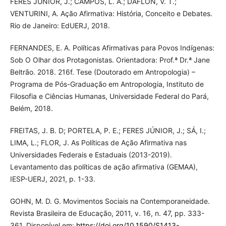
FERES JÚNIOR, J.; CAMPOS, L. A.; DAFLON, V. T.;
VENTURINI, A. Ação Afirmativa: História, Conceito e Debates.
Rio de Janeiro: EdUERJ, 2018.
FERNANDES, E. A. Políticas Afirmativas para Povos Indígenas:
Sob O Olhar dos Protagonistas. Orientadora: Prof.ª Dr.ª Jane
Beltrão. 2018. 216f. Tese (Doutorado em Antropologia) –
Programa de Pós-Graduação em Antropologia, Instituto de
Filosofia e Ciências Humanas, Universidade Federal do Pará,
Belém, 2018.
FREITAS, J. B. D; PORTELA, P. E.; FERES JÚNIOR, J.; SÁ, I.;
LIMA, L.; FLOR, J. As Políticas de Ação Afirmativa nas
Universidades Federais e Estaduais (2013-2019).
Levantamento das políticas de ação afirmativa (GEMAA),
IESP-UERJ, 2021, p. 1-33.
GOHN, M. D. G. Movimentos Sociais na Contemporaneidade.
Revista Brasileira de Educação, 2011, v. 16, n. 47, pp. 333-
361. Disponível em:
https://doi.org/10.1590/S1413-