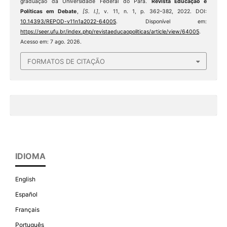
graduação da Universidade Federal do Pará.
Revista Educação e
Políticas em Debate
,
[S. l.]
, v. 11, n. 1, p. 362–382, 2022. DOI:
10.14393/REPOD-v11n1a2022-64005
. Disponível em:
https://seer.ufu.br/index.php/revistaeducaopoliticas/article/view/64005
.
Acesso em: 7 ago. 2026.
FORMATOS DE CITAÇÃO
IDIOMA
English
Español
Français
Português