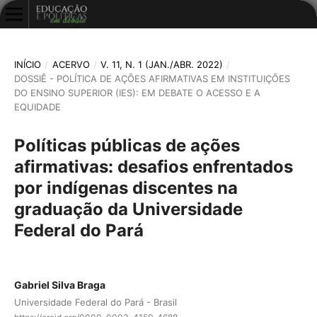
INÍCIO
/
ACERVO
/
V. 11, N. 1 (JAN./ABR. 2022)
/
DOSSIÊ - POLÍTICA DE AÇÕES AFIRMATIVAS EM INSTITUIÇÕES
DO ENSINO SUPERIOR (IES): EM DEBATE O ACESSO E A
EQUIDADE
Políticas públicas de ações
afirmativas: desafios enfrentados
por indígenas discentes na
graduação da Universidade
Federal do Pará
Gabriel Silva Braga
Universidade Federal do Pará - Brasil