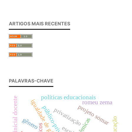
ARTIGOS MAIS RECENTES
PALAVRAS-CHAVE
políticas educacionais
formação inicial docente
igualdade de gênero
romeu zema
projeto somar
público-privado
privatização
acadêmicas
gênero
escola