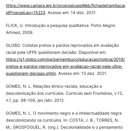
https://www.camara.leg.br/proposicoesWeb/fichadetramitacao?
idProposicao=15223
. Acesso em: 14 dez. 2021.
FLICK, U. Introdução a pesquisa qualitativa. Porto Alegre:
Artmed, 2009.
GLOBO. Cotistas pretos e pardos reprovados em avaliação
racial pela UFPE questionam decisão. Disponível em:
https://g1.globo.com/pe/pernambuco/educacao/noticia/2019/02/
pretos-e-pardos-reprovados-em-avaliacao-racial-pela-ufpe-
questionam-decisao.ghtm
. Acesso em: 13 dez. 2021.
GOMES, N. L. Relações étnico-raciais, educação e
descolonização dos currículos. Currículo sem Fronteiras, v.12,
n.1, pp. 98-109, jan./abr. 2012.
GOMES, N. L. O movimento negro e a intelectualidade negra
descolonizando os currículos. In: COSTA, J. B.; TORRES, N.
M.; GROSFOGUEL, R. (org.). Decolonialidade e o pensamento