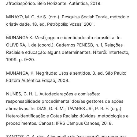
afrodiaspórico. Belo Horizonte: Autêntica, 2019.
MINAYO, M. C. de S. (org.). Pesquisa Social: Teoria, método e
criatividade. 18. ed. Petrópolis: Vozes, 2001.
MUNANGA K. Mestiçagem e identidade afro-brasileira. In:
OLIVEIRA, I. de (coord.). Cadernos PENESB, n. 1, Relações
Raciais e educação: alguns determinantes. Niterói: Intertexto,
1999. p. 9-20.
MUNANGA, K. Negritude: Usos e sentidos. 3. ed. São Paulo:
Editora Autêntica Edição, 2009.
NUNES, G. H. L. Autodeclarações e comissões:
responsabilidade procedimental dos/as gestores de ações
afirmativas. In: DIAS, G. R. M.; TAVARES JR., P. R. F. (org.).
Heteroidentificação e Cotas Raciais: dúvidas, metodologias e
procedimentos. Canoas: IFRS Campus Canoas, 2018.
SANTOS, G. A. dos. A invenção do “ser negro”: um percurso