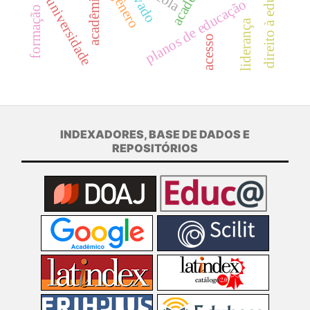
direito à educação
acadêmicos
universidade
planos de educação
liderança
acesso
INDEXADORES, BASE DE DADOS E
REPOSITÓRIOS