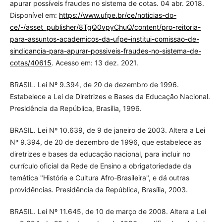
apurar possíveis fraudes no sistema de cotas. 04 abr. 2018.
Disponível em:
https://www.ufpe.br/ce/noticias-do-
ce/-/asset_publisher/8TgQ0vpyChuQ/content/pro-reitoria-
para-assuntos-academicos-da-ufpe-institui-comissao-de-
sindicancia-para-apurar-possiveis-fraudes-no-sistema-de-
cotas/40615
. Acesso em: 13 dez. 2021.
BRASIL. Lei Nº 9.394, de 20 de dezembro de 1996.
Estabelece a Lei de Diretrizes e Bases da Educação Nacional.
Presidência da República, Brasília, 1996.
BRASIL. Lei Nº 10.639, de 9 de janeiro de 2003. Altera a Lei
Nº 9.394, de 20 de dezembro de 1996, que estabelece as
diretrizes e bases da educação nacional, para incluir no
currículo oficial da Rede de Ensino a obrigatoriedade da
temática "História e Cultura Afro-Brasileira", e dá outras
providências. Presidência da República, Brasília, 2003.
BRASIL. Lei Nº 11.645, de 10 de março de 2008. Altera a Lei