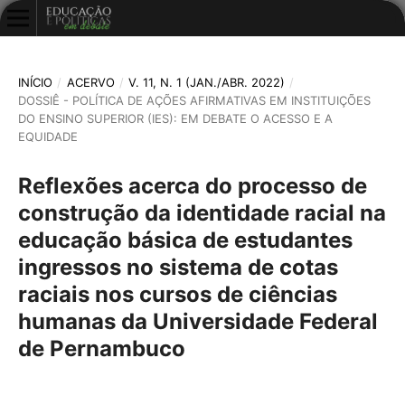
INÍCIO
/
ACERVO
/
V. 11, N. 1 (JAN./ABR. 2022)
/
DOSSIÊ - POLÍTICA DE AÇÕES AFIRMATIVAS EM INSTITUIÇÕES
DO ENSINO SUPERIOR (IES): EM DEBATE O ACESSO E A
EQUIDADE
Reflexões acerca do processo de
construção da identidade racial na
educação básica de estudantes
ingressos no sistema de cotas
raciais nos cursos de ciências
humanas da Universidade Federal
de Pernambuco