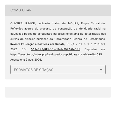
COMO CITAR
OLIVEIRA JÚNIOR, Lenivaldo Idalino de; MOURA, Dayse Cabral de.
Reflexões acerca do processo de construção da identidade racial na
educação básica de estudantes ingressos no sistema de cotas raciais nos
cursos de ciências humanas da Universidade Federal de Pernambuco.
Revista Educação e Políticas em Debate
,
[S. l.]
, v. 11, n. 1, p. 253–271,
2022. DOI:
10.14393/REPOD-v11n1a2022-64035
. Disponível em:
https://seer.ufu.br/index.php/revistaeducaopoliticas/article/view/64035
.
Acesso em: 9 ago. 2026.
FORMATOS DE CITAÇÃO