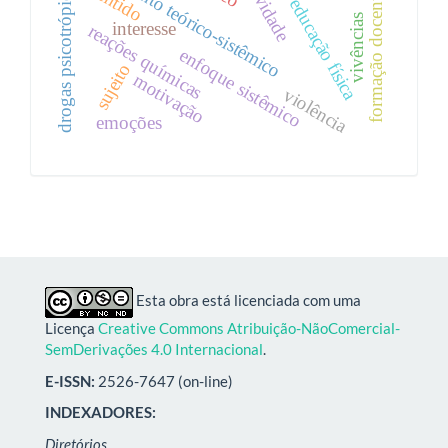
pensamento teórico-sistêmico
atividade
drogas psicotrópicas
sentido
formação docente
educação física
vivências
interesse
reações químicas
enfoque sistêmico
sujeito
motivação
violência
emoções
Esta obra está licenciada com uma
Licença
Creative Commons Atribuição-NãoComercial-
SemDerivações 4.0 Internacional
.
E-ISSN:
2526-7647 (on-line)
INDEXADORES:
Diretórios