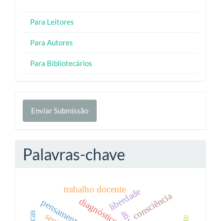
Para Leitores
Para Autores
Para Bibliotecários
Enviar
Enviar Submissão
Submissão
Palavras-chave
trabalho docente
liberdade
consciência
diagnóstico