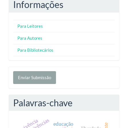
Informações
Para Leitores
Para Autores
Para Bibliotecários
Enviar
Enviar Submissão
Submissão
Palavras-chave
vivências
vivência
educação