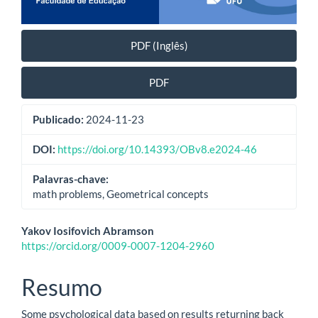
PDF (Inglês)
PDF
Publicado:
2024-11-23
DOI:
https://doi.org/10.14393/OBv8.e2024-46
Palavras-chave:
math problems, Geometrical concepts
Conteúdo
Yakov Iosifovich Abramson
https://orcid.org/0009-0007-1204-2960
do
artigo
Resumo
principal
Some psychological data based on results returning back