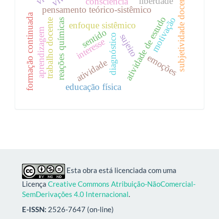
subjetividade docente
liberdade
consciência
pensamento teórico-sistêmico
formação continuada
atividade de estudo
motivação
trabalho docente
reações químicas
enfoque sistêmico
aprendizagem
sentido
sujeito
diagnóstico
interesse
emoções
atividade
educação física
Esta obra está licenciada com uma
Licença
Creative Commons Atribuição-NãoComercial-
SemDerivações 4.0 Internacional
.
E-ISSN:
2526-7647 (on-line)