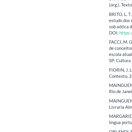
(org.). Text
BRITO, L. T.
estudo dos 
sob aótica 
DOI:
https:
FACCI, M. G
de conceitos
escola atua
SP: Cultura
FIORIN, J. 
Contexto, 
MAINGUENEAU
Rio de Janei
MAINGUENEAU
Livraria Al
MARGARIDO, 
língua port
ORLANDI, E. 