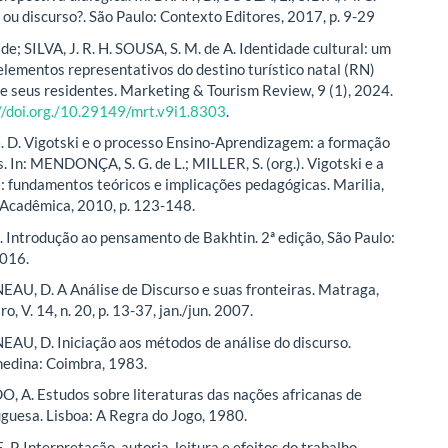
o ou discurso?. São Paulo: Contexto Editores, 2017, p. 9-29
 de; SILVA, J. R. H. SOUSA, S. M. de A. Identidade cultural: um
elementos representativos do destino turístico natal (RN)
de seus residentes. Marketing & Tourism Review, 9 (1), 2024.
//doi.org./10.29149/mrt.v9i1.8303
.
. D. Vigotski e o processo Ensino-Aprendizagem: a formação
. In: MENDONÇA, S. G. de L.; MILLER, S. (org.). Vigotski e a
l: fundamentos teóricos e implicações pedagógicas. Marilia,
 Acadêmica, 2010, p. 123-148.
L. Introdução ao pensamento de Bakhtin. 2ª edição, São Paulo:
2016.
, D. A Análise de Discurso e suas fronteiras. Matraga,
ro, V. 14, n. 20, p. 13-37, jan./jun. 2007.
, D. Iniciação aos métodos de análise do discurso.
medina: Coimbra, 1983.
A. Estudos sobre literaturas das nações africanas de
uguesa. Lisboa: A Regra do Jogo, 1980.
P. Interpretação, autoria, leitura e efeitos do trabalho