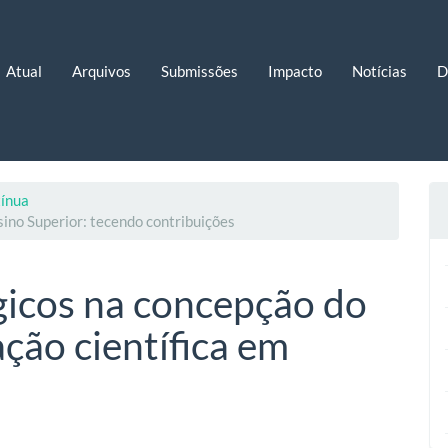
Atual
Arquivos
Submissões
Impacto
Notícias
D
tínua
sino Superior: tecendo contribuições
gicos na concepção do
ação científica em