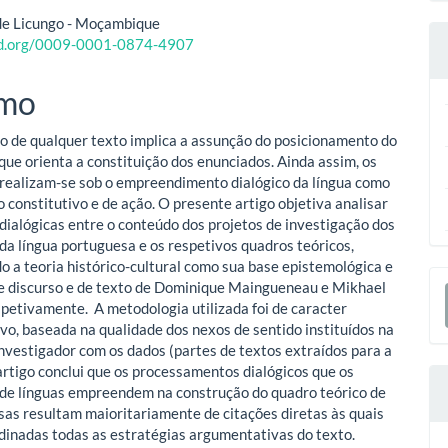
eúdo
de Licungo - Moçambique
cid.org/0009-0001-0874-4907
o
mo
ipal
o de qualquer texto implica a assunção do posicionamento do
que orienta a constituição dos enunciados. Ainda assim, os
realizam-se sob o empreendimento dialógico da língua como
o constitutivo e de ação. O presente artigo objetiva analisar
 dialógicas entre o conteúdo dos projetos de investigação dos
da língua portuguesa e os respetivos quadros teóricos,
o a teoria histórico-cultural como sua base epistemológica e
E
e discurso e de texto de Dominique Maingueneau e Mikhael
spetivamente. A metodologia utilizada foi de caracter
S
ivo, baseada na qualidade dos nexos de sentido instituídos na
investigador com os dados (partes de textos extraídos para a
 artigo conclui que os processamentos dialógicos que os
de línguas empreendem na construção do quadro teórico de
sas resultam maioritariamente de citações diretas às quais
dinadas todas as estratégias argumentativas do texto.