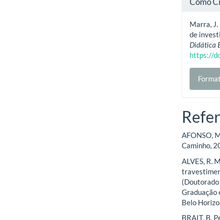
Como Ci
Marra, J.
de invest
Didática 
https://
Format
Refer
AFONSO, M. 
Caminho, 2
ALVES, R. M
travestimen
(Doutorado 
Graduação e
Belo Horizo
BRAIT, B. Pe