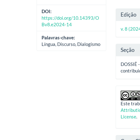
Deta
DOI:
Edição
https://doi.org/10.14393/O
do
Bv8.e2024-14
v. 8 (202
artig
Palavras-chave:
Língua, Discurso, Dialogismo
Seção
DOSSIÊ - 
contribui
Este trab
Attribut
License
.