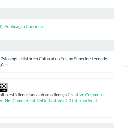
lhes
4): Publicação Contínua
o
Psicologia Histórico Cultural no Ensino Superior: tecendo
ções
alho está licenciado sob uma licença
Creative Commons
ion-NonCommercial-NoDerivatives 4.0 International