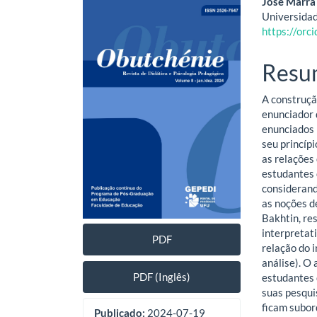
Barra
Cont
José Marra
Universida
lateral
do
https://or
de
artig
Resu
artigos
princ
A construçã
enunciador 
enunciados 
seu princípi
as relações
estudantes 
considerand
as noções d
Bakhtin, re
interpretat
PDF
relação do 
análise). O
PDF (Inglês)
estudantes 
suas pesqui
ficam subor
Publicado:
2024-07-19