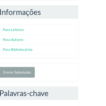
Informações
Para Leitores
Para Autores
Para Bibliotecários
nviar
Enviar Submissão
ubmissão
Palavras-chave