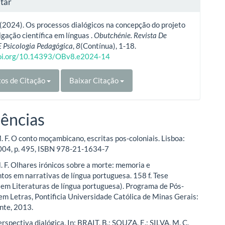
tar
 (2024). Os processos dialógicos na concepção do projeto
igação científica em línguas .
Obutchénie. Revista De
E Psicologia Pedagógica
,
8
(Contínua), 1-18.
doi.org/10.14393/OBv8.e2024-14
os de Citação
Baixar Citação
ências
F. O conto moçambicano, escritas pos-coloniais. Lisboa:
004, p. 495, ISBN 978-21-1634-7
. F. Olhares irónicos sobre a morte: memoria e
tos em narrativas de língua portuguesa. 158 f. Tese
em Literaturas de língua portuguesa). Programa de Pós-
m Letras, Pontificia Universidade Católica de Minas Gerais:
nte, 2013.
rspectiva dialógica. In: BRAIT, B.; SOUZA, E.; SILVA, M. C.