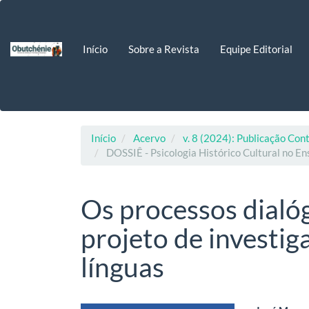
Navegação
Principal
Conteúdo
Início
Sobre a Revista
Equipe Editorial
principal
Barra
Lateral
Início
Acervo
v. 8 (2024): Publicação Con
DOSSIÊ - Psicologia Histórico Cultural no En
Os processos dialó
projeto de investig
línguas