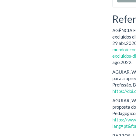
Refer
AGÊNCIA EST
excluídos d
29 abr.2020
mundo/econ
excluidos-
ago.2022.
AGUIAR, W. 
para a apre
Profissão, B
https://do
AGUIAR, W. 
proposta do
Pedagógicos,
https://ww
lang=pt&fo
BARROS, J. P