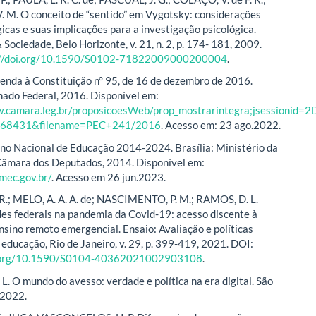
 M. O conceito de “sentido” em Vygotsky: considerações
icas e suas implicações para a investigação psicológica.
 Sociedade, Belo Horizonte, v. 21, n. 2, p. 174- 181, 2009.
://doi.org/10.1590/S0102-71822009000200004
.
nda à Constituição n° 95, de 16 de dezembro de 2016.
enado Federal, 2016. Disponível em:
w.camara.leg.br/proposicoesWeb/prop_mostrarintegra;jsessi
468431&filename=PEC+241/2016
. Acesso em: 23 ago.2022.
no Nacional de Educação 2014-2024. Brasília: Ministério da
Câmara dos Deputados, 2014. Disponível em:
.mec.gov.br/
. Acesso em 26 jun.2023.
.; MELO, A. A. A. de; NASCIMENTO, P. M.; RAMOS, D. L.
es federais na pandemia da Covid-19: acesso discente à
ensino remoto emergencial. Ensaio: Avaliação e políticas
 educação, Rio de Janeiro, v. 29, p. 399-419, 2021. DOI:
i.org/10.1590/S0104-40362021002903108
.
. O mundo do avesso: verdade e política na era digital. São
 2022.