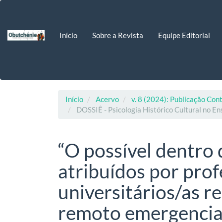
Navegação
Principal
Conteúdo
Início
Sobre a Revista
Equipe Editorial
principal
Barra
Lateral
Início
Acervo
v. 8 (2024): Publicação Con
DOSSIÊ - Psicologia Histórico Cultural no En
“O possível dentro 
atribuídos por prof
universitários/as r
remoto emergencia