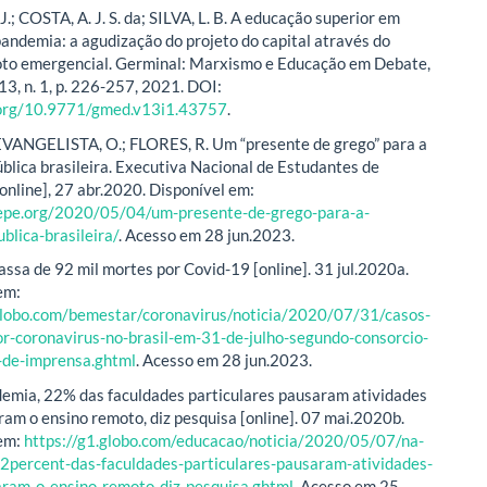
.; COSTA, A. J. S. da; SILVA, L. B. A educação superior em
andemia: a agudização do projeto do capital através do
oto emergencial. Germinal: Marxismo e Educação em Debate,
 13, n. 1, p. 226-257, 2021. DOI:
i.org/10.9771/gmed.v13i1.43757
.
 EVANGELISTA, O.; FLORES, R. Um “presente de grego” para a
blica brasileira. Executiva Nacional de Estudantes de
online], 27 abr.2020. Disponível em:
nepe.org/2020/05/04/um-presente-de-grego-para-a-
blica-brasileira/
. Acesso em 28 jun.2023.
passa de 92 mil mortes por Covid-19 [online]. 31 jul.2020a.
em:
.globo.com/bemestar/coronavirus/noticia/2020/07/31/casos-
r-coronavirus-no-brasil-em-31-de-julho-segundo-consorcio-
-de-imprensa.ghtml
. Acesso em 28 jun.2023.
emia, 22% das faculdades particulares pausaram atividades
ram o ensino remoto, diz pesquisa [online]. 07 mai.2020b.
 em:
https://g1.globo.com/educacao/noticia/2020/05/07/na-
2percent-das-faculdades-particulares-pausaram-atividades-
aram-o-ensino-remoto-diz-pesquisa.ghtml
. Acesso em 25