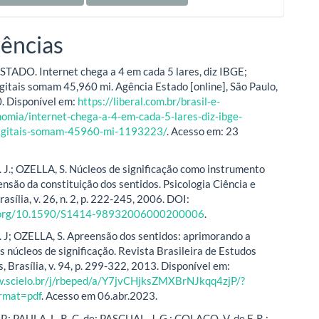
ências
ADO. Internet chega a 4 em cada 5 lares, diz IBGE;
igitais somam 45,960 mi. Agência Estado [online], São Paulo,
. Disponível em:
https://liberal.com.br/brasil-e-
omia/internet-chega-a-4-em-cada-5-lares-diz-ibge-
digitais-somam-45960-mi-1193223/
. Acesso em: 23
J.; OZELLA, S. Núcleos de significação como instrumento
ensão da constituição dos sentidos. Psicologia Ciência e
rasília, v. 26, n. 2, p. 222-245, 2006. DOI:
i.org/10.1590/S1414-98932006000200006
.
J; OZELLA, S. Apreensão dos sentidos: aprimorando a
s núcleos de significação. Revista Brasileira de Estudos
 Brasília, v. 94, p. 299-322, 2013. Disponível em:
w.scielo.br/j/rbeped/a/Y7jvCHjksZMXBrNJkqq4zjP/?
rmat=pdf
. Acesso em 06.abr.2023.
.; PAULA, L. R. C. de; PASCUAL, J. G.; COLAÇO, V. de F. R.;