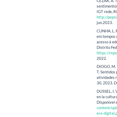
CEZAR, A. 
sentimentos
IGT rede, Ri
http://peps
jun.2023.
CUNHA, L. F,
em tempos d
acesso à ed
Distrito Fed
https://re
2022.
DIOGO, M. F
T. Sentidos
atividades r
30, 2023. 
DUSSEL, I. 
en la cultur
Disponível
content/up
era-digital.