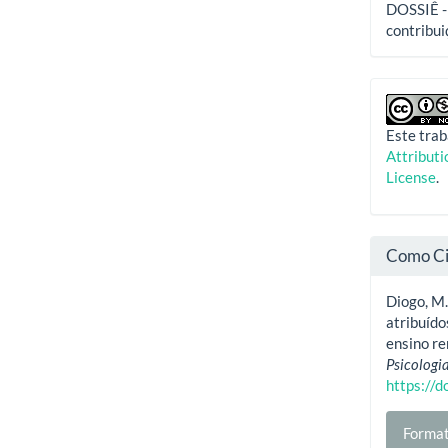
DOSSIÊ - 
contribui
Este trab
Attribut
License
.
Como Ci
Diogo, M.
atribuído
ensino r
Psicologi
https://
Format