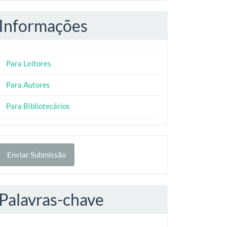
Informações
Para Leitores
Para Autores
Para Bibliotecários
nviar
Enviar Submissão
ubmissão
Palavras-chave