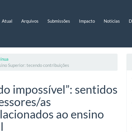
Atual
Arquivos
Submissões
Impacto
Notícias
D
tínua
sino Superior: tecendo contribuições
do impossível”: sentidos
essores/as
elacionados ao ensino
l