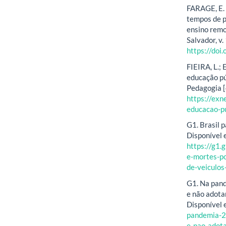
FARAGE, E. J
tempos de p
ensino rem
Salvador, v.
https://do
FIEIRA, L.;
educação pú
Pedagogia [
https://ex
educacao-pu
G1. Brasil 
Disponível 
https://g1
e-mortes-po
de-veiculos
G1. Na pand
e não adota
Disponível
pandemia-2
e-nao-adot