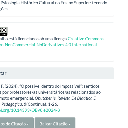
Psicologia Histórico Cultural no Ensino Superior: tecendo
ções
alho está licenciado sob uma licença
Creative Commons
ion-NonCommercial-NoDerivatives 4.0 International
tar
 F. (2024). “O possível dentro do impossível”: sentidos
s por professores/as universitários/as relacionados ao
emoto emergencial.
Obutchénie. Revista De Didática E
a Pedagógica
,
8
(Contínua), 1-26.
doi.org/10.14393/OBv8.e2024-8
os de Citação
Baixar Citação