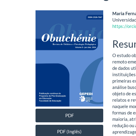
Barra
Cont
Maria Fern
Universidad
lateral
do
https://or
de
artig
Resu
artigos
princ
O estudo ob
remoto emer
de dados ut
instituiçõe
primeiras e
análise bus
objeto de e
relatos e r
naquele mom
formas de e
PDF
maioria, at
redução ou 
PDF (Inglês)
aprendizage