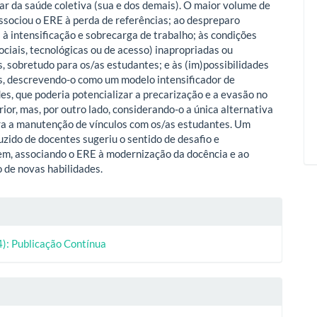
idar da saúde coletiva (sua e dos demais). O maior volume de
ssociou o ERE à perda de referências; ao despreparo
 à intensificação e sobrecarga de trabalho; às condições
ociais, tecnológicas ou de acesso) inapropriadas ou
s, sobretudo para os/as estudantes; e às (im)possibilidades
, descrevendo-o como um modelo intensificador de
es, que poderia potencializar a precarização e a evasão no
ior, mas, por outro lado, considerando-o a única alternativa
ra a manutenção de vínculos com os/as estudantes. Um
zido de docentes sugeriu o sentido de desafio e
m, associando o ERE à modernização da docência e ao
 de novas habilidades.
lhes
4): Publicação Contínua
o