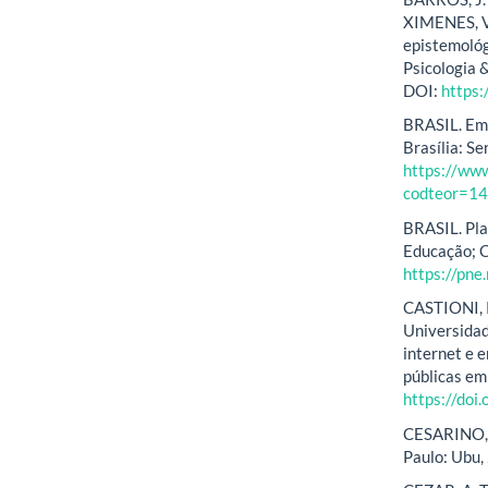
XIMENES, V.
epistemológ
Psicologia &
DOI:
https
BRASIL. Eme
Brasília: S
https://ww
codteor=1
BRASIL. Pla
Educação; 
https://pne
CASTIONI, R
Universidad
internet e 
públicas em
https://do
CESARINO, L
Paulo: Ubu,