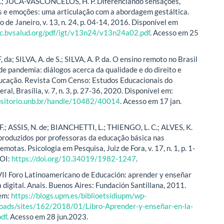
T.; JUCA-VASCONCELOS, H. P. Diferenciando sensações,
 e emoções: uma articulação com a abordagem gestáltica.
o de Janeiro, v. 13, n. 24, p. 04-14, 2016. Disponível em
ic.bvsalud.org/pdf/igt/v13n24/v13n24a02.pdf
. Acesso em 25
 da; SILVA, A. de S.; SILVA, A. P. da. O ensino remoto no Brasil
e pandemia: diálogos acerca da qualidade e do direito e
ucação. Revista Com Censo: Estudos Educacionais do
eral, Brasília, v. 7, n. 3, p. 27-36, 2020. Disponível em:
positorio.unb.br/handle/10482/40014
. Acesso em 17 jan.
.; ASSIS, N. de; BIANCHETTI, L.; THIENGO, L. C.; ALVES, K.
 produzidos por professoras da educação básica nas
emotas. Psicologia em Pesquisa, Juiz de Fora, v. 17, n. 1, p. 1-
DOI:
https://doi.org/10.34019/1982-1247
.
VII Foro Latinoamericano de Educación: aprender y enseñar
a digital. Anais. Buenos Aires: Fundación Santillana, 2011.
 em:
https://blogs.upm.es/biblioetsidiupm/wp-
loads/sites/162/2018/01/Libro-Aprender-y-enseñar-en-la-
pdf
. Acesso em 28 jun.2023.