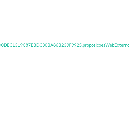
onid=2D0DEC1319C87EBDC30BA86B239F9925.proposicoesWebExtern