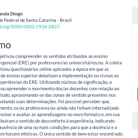
eúdo
anda Diogo
e Federal de Santa Catarina - Brasil
cid.org/0000-0002-5936-0823
o
mo
ipal
jetivou compreender os sentidos atribuídos ao ensino
gencial (ERE) por professores/as universitários/as. A coleta
ilizou questionários online aplicados a época em que as
s de ensino superior debatiam a implementação ou viviam as
xperiências do ERE. Utilizando núcleos de significação, a
E
cou apreender o movimento dos/as docentes com relação ao
studo, aproximando-se das zonas de sentido presentes nos
S
evelando suas determinações. Foi possível perceber que,
ento, os/as professores/as ainda não tinham internalizado
nsinar e avaliar as aprendizagens no novo formato e, em sua
ribuíram o sentido de desconforto à experiência, indicando
ausência de uma ou mais condições para que a docência e a
m fossem efetivas. O único sentido de bem-estar encontrado