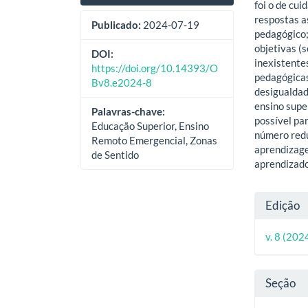
foi o de cu
respostas a
Publicado:
2024-07-19
pedagógico;
objetivas (s
DOI:
inexistente
https://doi.org/10.14393/O
pedagógicas
Bv8.e2024-8
desigualdad
ensino super
Palavras-chave:
possível pa
Educação Superior, Ensino
número redu
Remoto Emergencial, Zonas
aprendizage
de Sentido
aprendizado
Deta
Edição
do
v. 8 (202
artig
Seção